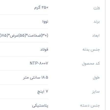
وزن
250 گرم
برند
نووا
ابعاد
(30)ضخامت*(55)عرض*(185)طول میلی متر
جنس بدنه
فولاد
کد محصول
NTP-8007
طول
18.5 سانتی متر
سایز
7 اینچ
جنس دسته
پلاستیکی