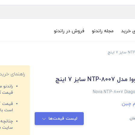
ی خرید
مجله راندنو
فروش در راندنو
راهنمای خرید
NT سایز 7 اینچ
راندنو 
Nova NTP-8007 Diagon
قیمت‌ کا
 چین
قیمت کم
است با 
ان
لیست قیمت‌ها
چنانچه 
سایت مغ