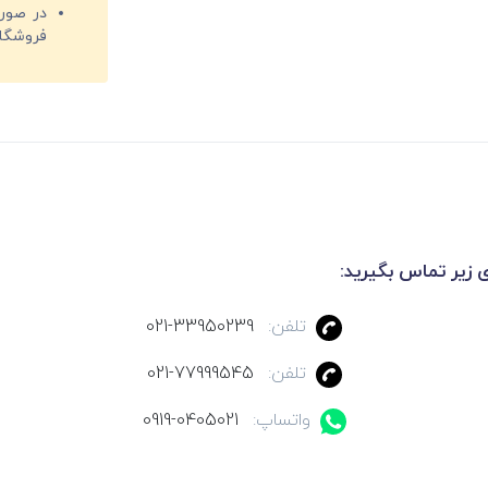
فروشگا
ی زیر تماس بگیرید:
تلفن:
021-33950239
تلفن:
021-77999545
واتساپ:
0919-0405021