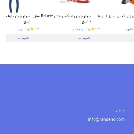
ن مکس سایز 6 اینچ
سیم چین رونیکس مدل RH-1216 سایز
6 اینچ
اینچ
مکس
برند
رونیکس
برند
نووا
4.7
4.7
ناموجود
ناموجود
ایمیل
info@randeno.com