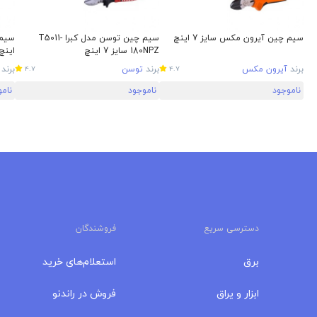
سیم چین آیرون مکس سایز 7 اینچ
سیم چین توسن مدل کبرا T5011-
180NPZ سایز 7 اینچ
اینچ
برند
آیرون مکس
برند
توسن
برند
4.7
4.7
ناموجود
ناموجود
نام
دسترسی سریع
فروشندگان
برق
استعلام‌های خرید
ابزار و یراق
فروش در راندنو