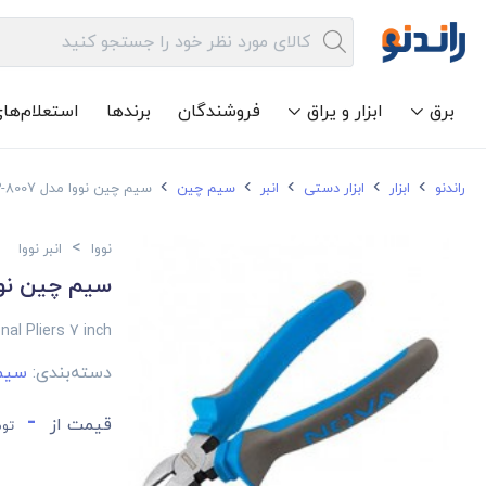
برق
ابزار و یراق
فروشندگان
برندها
استعلام‌ها
راندنو
ابزار
ابزار دستی
انبر
سیم چین
سیم چین نووا مدل NTP-8007 سایز 7 اینچ
>
نووا
انبر نووا
سیم چین نووا مدل P-8007
al Pliers 7 inch
دسته‌بندی:
سیم
-
قیمت از
توم