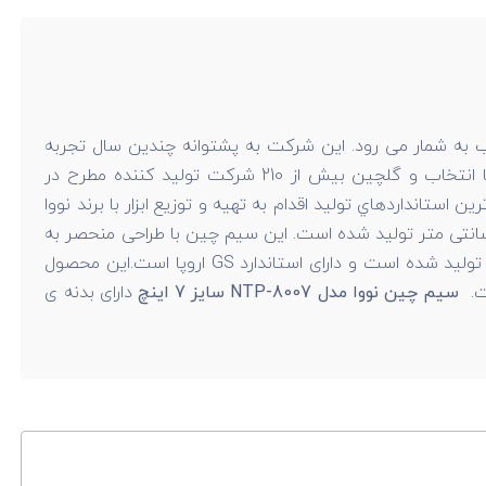
ب به شمار می رود. این شرکت به پشتوانه چندين سال تجربه
حضور در زمينه تجارت و فروش ابزار و با در نظر داشتن نياز بازار ابزار ايران به يک خانواده ابزار با کيفيت بالا و قيمت مناسب، با انتخاب و گلچين بيش از 210 شرکت توليد کننده مطرح در
انداردهاي توليد اقدام به تهيه و توزيع ابزار با برند نووا
بعاد 185*55*30 میلی متر و وزن 250 گرم و طول 18.5 سانتی متر تولید شده است. این سیم چین با طراحی منحصر به
به وسیله ی روش Drop Forged تولید شده است و دارای استاندارد GS اروپا است.این محصول
سیم چین نووا مدل NTP-8007 سایز 7 اینچ
دارای بدنه ی