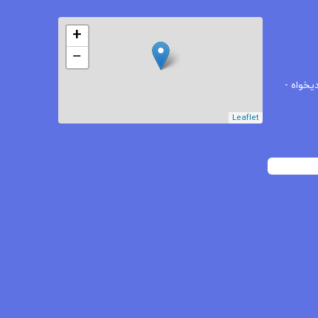
+
−
یخواه -
Leaflet