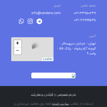
شماره تماس
ایمیل
info@randeno.com
۰۲۱-۳۳۹۵۰۲۳۹
۰۲۱-۷۷۹۹۹۵۴۵
آدرس
+
تهران - خیابان سپهسالار -
کوچه آزادیخواه - پلاک 55 -
−
واحد 9
Leaflet
حریم خصوصی
و
قوانین و مقررات
استفاده از مطالب
سایت راندنو
فقط برای مقاصد غیرتجاری و