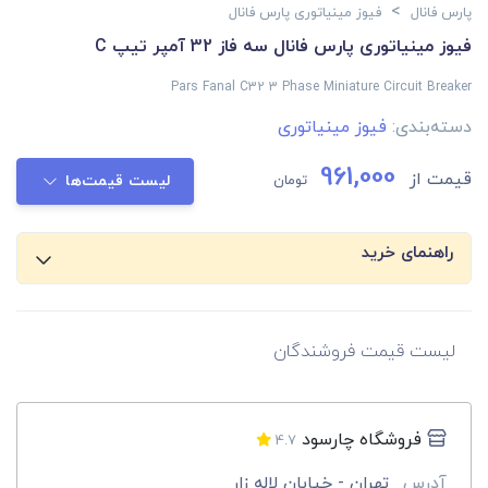
>
پارس فانال
فیوز مینیاتوری پارس فانال
فیوز مینیاتوری پارس فانال سه فاز 32 آمپر تیپ C
Pars Fanal C32 3 Phase Miniature Circuit Breaker
دسته‌بندی:
فیوز مینیاتوری
961,000
قیمت از
تومان
لیست قیمت‌ها
راهنمای خرید
لیست قیمت فروشندگان
فروشگاه چارسود
4.7
آدرس
تهران - خیابان لاله زار