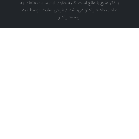
با ذکر منبع بلامانع است. کلیه حقوق این سایت متعلق به
صاحب دامنه راندنو می‌باشد. / طراحی سایت توسط تیم
توسعه راندنو