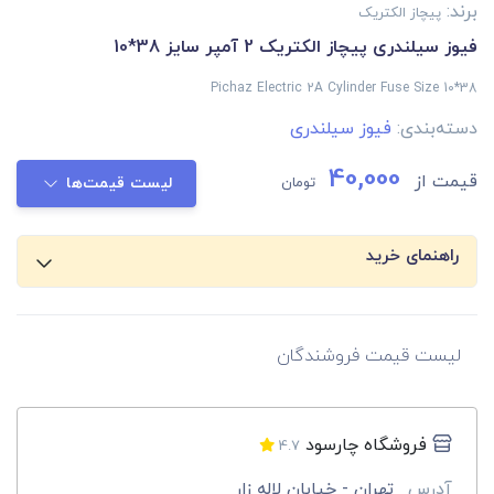
برند:
پیچاز الکتریک
فیوز سیلندری پیچاز الکتریک 2 آمپر سایز 38*10
Pichaz Electric 2A Cylinder Fuse Size 10*38
دسته‌بندی:
فیوز سیلندری
40,000
قیمت از
تومان
لیست قیمت‌ها
راهنمای خرید
لیست قیمت فروشندگان
فروشگاه چارسود
4.7
آدرس
تهران - خیابان لاله زار