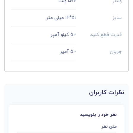
ولتاژ
500 ولت
سایز
51*14 میلی متر
قدرت قطع کلید
50 کیلو آمپر
جریان
50 آمپر
نظرات کاربران
نظر خود را بنویسید
متن نظر