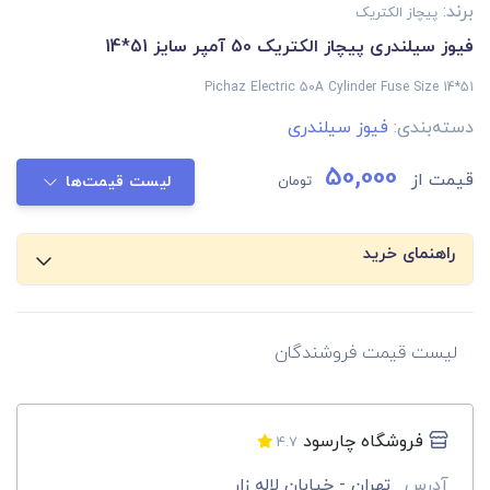
برند:
پیچاز الکتریک
فیوز سیلندری پیچاز الکتریک 50 آمپر سایز 51*14
Pichaz Electric 50A Cylinder Fuse Size 14*51
دسته‌بندی:
فیوز سیلندری
50,000
قیمت از
تومان
لیست قیمت‌ها
راهنمای خرید
لیست قیمت فروشندگان
فروشگاه چارسود
4.7
آدرس
تهران - خیابان لاله زار