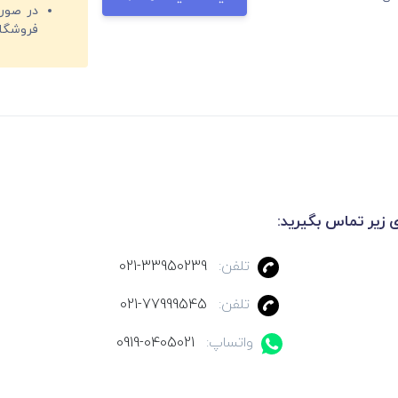
فروشگا
ی زیر تماس بگیرید:
تلفن:
021-33950239
تلفن:
021-77999545
واتساپ:
0919-0405021