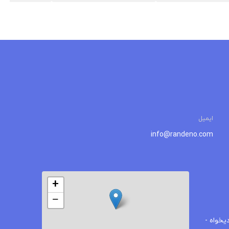
ایمیل
info@randeno.com
+
−
یخواه -