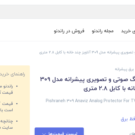
ی خرید
مجله راندنو
فروش در راندنو
ل 309 آناویز چند خانه با کابل 2.8 متری
برق پیشرانه
راهنمای خرید
محافظ آنالوگ صوتی و تصویری پیشرانه مدل 309
راندنو 
ا کابل 2.8 متری
قیمت‌ کا
Pishraneh 309 Anaviz Analog Protector For 
قیمت کم
است با 
ظ برق
چنانچه 
سایت مغ
ان
لیست قیمت‌ها