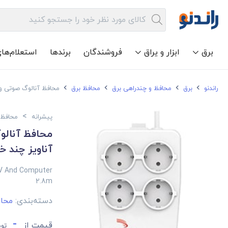
برق
ابزار و یراق
فروشندگان
برندها
استعلام‌ها
راندنو
برق
محافظ و چندراهی برق
محافظ برق
محافظ آنالوگ صوتی و تصویری پیشرانه مد
>
پیشرانه
محافظ 
آناویز چند خانه ب
TV And Computer
2.8m
دسته‌بندی:
محاف
-
قیمت از
توم