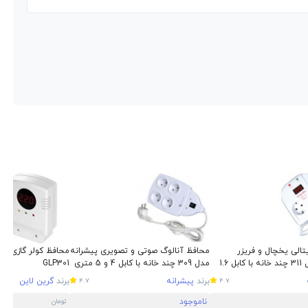
الی یخچال و فریزر
محافظ آنالوگ صوتی و تصویری پیشرانه
محافظ کولر گازی گر
پیشرانه مدل 311 چند خانه با کابل 1.6
مدل 309 چند خانه با کابل 4 و 5 متری
GLP301
برند
پیشرانه
برند
گرین لاین
4.7
4.7
ناموجود
تومان