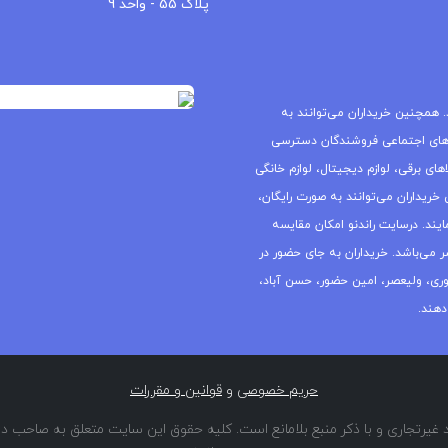
پلاک 55 - واحد 9
 همچنین خریداران می‌توانند به
های اجتماعی فروشندگان دسترسی
ای برقی، لوازم دیجیتال، لوازم خانگی
خریداران می‌توانند به صورت رایگان،
یند. درسایت راندنو امکان مقایسه
ر می‌باشد. خریداران به جای حضور در
جمهوری، ولیعصر، امین حضور، حسن آباد،
دهند.
حریم خصوصی
و
قوانین و مقررات
غیرتجاری و با ذکر منبع بلامانع است. کلیه حقوق این سایت متعلق به صاحب دا