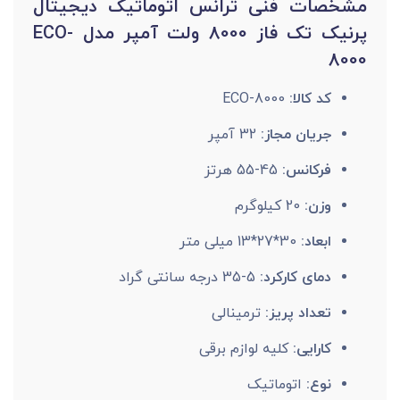
مشخصات فنی ترانس اتوماتیک دیجیتال
پرنیک تک فاز 8000 ولت آمپر مدل ECO-
8000
کد کالا:
ECO-8000
جریان مجاز:
32 آمپر
فرکانس:
45-55 هرتز
وزن:
20 کیلوگرم
ابعاد:
30*27*13 میلی متر
دمای کارکرد:
5-35 درجه سانتی گراد
تعداد پریز:
ترمینالی
کارایی:
کلیه لوازم برقی
نوع:
اتوماتیک