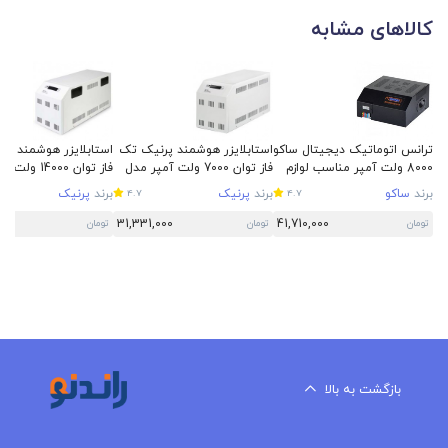
کالاهای مشابه
ترانس اتوماتیک دیجیتال ساکو
استابلایزر هوشمند پرنیک تک
استابلایزر هوشمند پر
8000 ولت آمپر مناسب لوازم
فاز توان 7000 ولت آمپر مدل
فاز توان 14000
کم مصرف
XI-7
XI-14
برند
ساکو
برند
پرنیک
برند
پرنیک
4.7
4.7
500
31,331,000
41,710,000
تومان
تومان
تومان
بازگشت به بالا