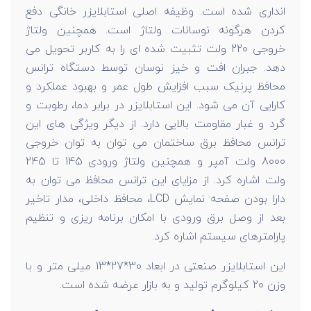
انداری شده است. وظیفه اصلی استابلایزر خانگی دفع
کردن هرگونه نوسانات ولتاژ است. همچنین ولتاژ
خروجی 220 ولت تثبیت شده ای را به کاربر تحویل می
دهد. جبران افت و خیز نوسان توسط دستگاه ترانس
محافظ پرنیک سبب افزایش طول عمر و بهبود عملکرد و
کارایی آن می شود. این استابلایزر در برابر دما، رطوبت و
گرد و غبار مقاومت بالایی دارد. از دیگر ویژگی های این
ترانس محافظ برق ساختمان می توان به توان خروجی
8000 ولت آمپر و همچنین ولتاژ ورودی 145 تا 245
ولت اشاره کرد. از مزایای این ترانس محافظ می توان به
دارا بودن صفحه نمایش LCD، محافظ داخلی، مدار تاخیر
بعد از وصل برق ورودی با امکان برنامه ریزی و تنظیم
پارامترهای سیستم اشاره کرد.
این استابلایزر صنعتی در ابعاد 30*27*13 میلی متر و با
وزن 20 کیلوگرم تولید و به بازار عرضه شده است.