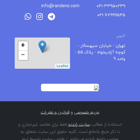
info@randeno.com
۰۲۱-۳۳۹۵۰۲۳۹
۰۲۱-۷۷۹۹۹۵۴۵
آدرس
+
تهران - خیابان سپهسالار -
کوچه آزادیخواه - پلاک 55 -
−
واحد 9
Leaflet
حریم خصوصی
و
قوانین و مقررات
استفاده از مطالب
سایت راندنو
فقط برای مقاصد غیرتجاری و
با ذکر منبع بلامانع است. کلیه حقوق این سایت متعلق به
صاحب دامنه راندنو می‌باشد. / طراحی سایت توسط تیم