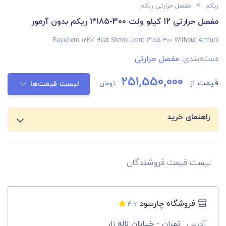
>
ریکم
مفصل حرارتی ریکم
مفصل حرارتی 12 کیلو ولت 300-185*1 ریکم بدون آرمور
Raychem 12KV Heat Shrink Joint 1*185-300 Without Armure
دسته‌بندی:
مفصل حرارتی
251,550,000
قیمت از
تومان
لیست قیمت‌ها
راهنمای خرید
لیست قیمت فروشندگان
فروشگاه چارسود
4.7
آدرس
تهران - خیابان لاله زار