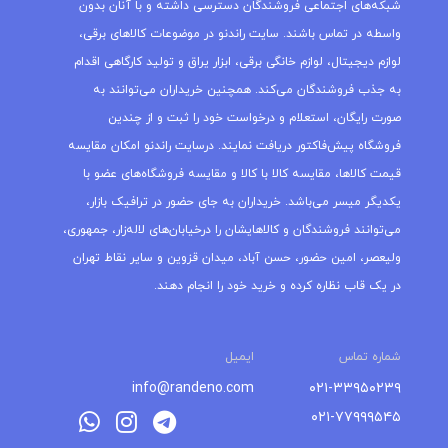
شبکه‌های اجتماعی فروشندگان دسترسی داشته و با آنان بدون
واسطه در تماس باشند. سایت راندنو در موضوعات کالاهای برقی،
لوازم دیجیتال، لوازم خانگی برقی، ابزار یراق و تولید کارگاهی اقدام
به جذب فروشندگان می‌کند. همچنین خریداران می‌توانند به
صورت رایگان، استعلام و درخواست خود را ثبت و از چندین
فروشگاه پیش‌فاکتور دریافت نمایند. درسایت راندنو امکان مقایسه
قیمت کالاها، مقایسه کالا با کالا و مقایسه فروشگاه‌های عضو با
یکدیگر میسر می‌باشد. خریداران به جای حضور در ترافیک بازار،
می‌توانند فروشندگان و کالاهایشان را درخیابان‌های لاله‌زار، جمهوری،
ولیعصر، امین حضور، حسن آباد، میدان قزوین و سایر نقاط تهران
در یک قاب نظاره کرده و خرید خود را انجام دهند.
شماره تماس
ایمیل
info@randeno.com
۰۲۱-۳۳۹۵۰۲۳۹
۰۲۱-۷۷۹۹۹۵۴۵