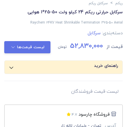
>
ریکم
سرکابل ریکم
سرکابل حرارتی ریکم 24 کیلو ولت 50-25*1 هوایی
Raychem 24KV Heat Shrinkable Termination 1*25-50 Aerial
دسته‌بندی:
سرکابل
52,830,000
قیمت از
تومان
لیست قیمت‌ها
راهنمای خرید
لیست قیمت فروشندگان
فروشگاه چارسود
4.7
آدرس
تهران - خیابان لاله زار