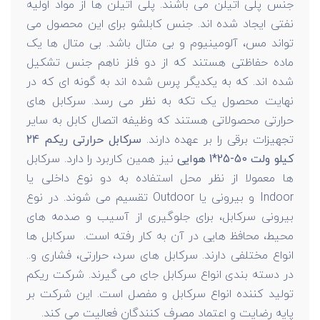
جنس پلی اتیلن می باشند. پلی اتیلن ها از مواد اولیه
نفتی ایجاد شده اند. جنس کابلشو برای این محصول می
تواند مس، آلومینیوم و بی متال باشد. بی متال ها یک
ماده حفاظتی هستند که از دو فلز ناهم جنس تشکیل
شده اند. که به یکدیگر پرس شده اند به گونه ای که در
نهایت محصول یک تکه به نظر می رسد. سرکابل های
حرارتی محصولاتی هستند که وظیفه اتصال کابل به سایر
تجهیزات برقی را بر عهده دارند.
سرکابل حرارتی ریکم 24
کیلو ولت 50-25*1 هوایی
نیز همین کاربرد را دارد. سركابل
ها معمولا از نظر محل استفاده به دو نوع داخلی یا
Indoor و بیرونی یا Outdoor تقسیم می شوند. در نوع
بیرونی سرکابل، برای جلوگیری از آسیب و صدمه های
محیط، محافظ هایی در آن به کار رفته است. سرکابل ها
انواع مختلفی دارند. سرکابل های سرد، حرارتی، فشاری و..
در دسته بندی انواع سرکابل جای می گیرند. شرکت ریکم
تولید کننده انواع سرکابل و مفصل است. این شرکت بر
پایه رضایت و اعتماد مصرف کنندگان فعالیت می کند.