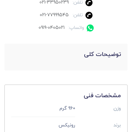
تلفن:
021-33950239
تلفن:
021-77999545
واتساپ:
0919-0405021
توضیحات کلی
مشخصات فنی
وزن
960 گرم
برند
رونیکس