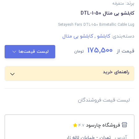
برند:
متفرقه
کابلشو بی متال DTL-1-50
Setayesh Fars DTL-1-50 Bimetallic Cable Lug
دسته‌بندی:
کابلشو
,
کابلشو بی متال
175,500
قیمت از
تومان
لیست قیمت‌ها
راهنمای خرید
لیست قیمت فروشندگان
فروشگاه چارسود
4.7
آدرس
تهران - خیابان لاله زار