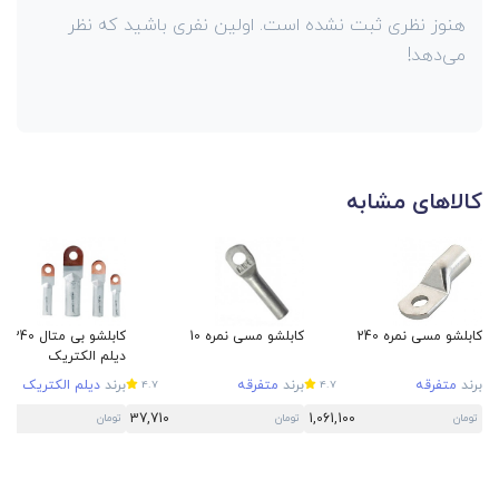
هنوز نظری ثبت نشده است. اولین نفری باشید که نظر
می‌دهد!
کالاهای مشابه
کابلشو مسی نمره 240
کابلشو مسی نمره 10
کابلشو بی متال 
دیلم الکتریک
برند
متفرقه
برند
متفرقه
برند
دیلم الکتریک
4.7
4.7
37,710
1,061,100
تومان
تومان
تومان