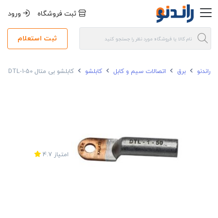
ثبت فروشگاه
ورود
ثبت استعلام
راندنو
برق
اتصالات سیم و کابل
کابلشو
کابلشو بی متال DTL-1-50
امتیاز
4.7