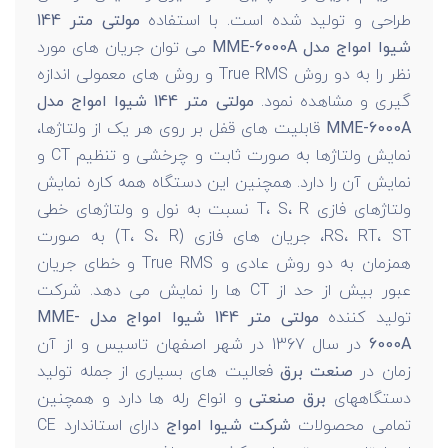
طراحی و تولید شده است. با استفاده
مولتی متر 144
شیوا امواج مدل MME-6000A
می توان جریان های مورد
نظر را به دو روش True RMS و روش های معمولی اندازه
گیری و مشاهده نمود.
مولتی متر 144 شیوا امواج مدل
MME-6000A
قابلیت های قفل بر روی هر یک از ولتاژها،
نمایش ولتاژها به صورت ثابت و چرخشی و تنظیم CT و
نمایش آن را دارد. همچنین این دستگاه همه کاره نمایش
ولتاژهای فازی T، S، R نسبت به نول و ولتاژهای خطی
RS، RT، ST، جریان های فازی (T، S، R) به صورت
همزمان به دو روش عادی و True RMS و خطای جریان
عبور بیش از حد از CT ها را نمایش می دهد. شرکت
تولید کننده
مولتی متر 144 شیوا امواج مدل MME-
6000A
در سال 1367 در شهر اصفهان تاسیس و از آن
زمان در
صنعت برق
فعالیت های بسیاری از جمله تولید
دستگاههای
برق صنعتی
و انواع رله ها دارد و همچنین
تمامی محصولات
شرکت شیوا امواج
دارای استاندارد CE