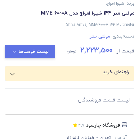
برند:
شیوا امواج
مولتی متر 144 شیوا امواج مدل MME-6000A
Shiva Amvaj MMA-6000A 144 Multimeter
دسته‌بندی:
مولتی متر
2,223,500
قیمت از
تومان
لیست قیمت‌ها
راهنمای خرید
لیست قیمت فروشندگان
فروشگاه چارسود
4.7
آدرس
تهران - خیابان لاله زار