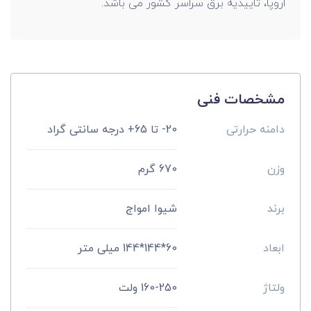
اروپا، تاییدیه برق سراسر کشور می باشد.
مشخصات فنی
دامنه حرارتی
20- تا 65+ درجه سانتی گراد
وزن
670 گرم
برند
شیوا امواج
ابعاد
60*144*144 میلی متر
ولتاژ
160-250 ولت