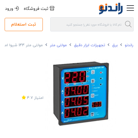
ثبت فروشگاه
ورود
ثبت استعلام
راندنو
برق
تجهیزات ابزار دقیق
مولتی متر
مولتی متر 144 شیوا امواج مدل MME-6000A
امتیاز
4.7