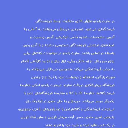
مجله راندنو
در سایت راندنو هزاران کالای متفاوت توسط فروشندگان
قیمت‌گذاری می‌شود. همچنین خریداران می‌توانند به آسانی به
آدرس، مشخصات، شماره تماس، لوکیشن، آدرس وبسایت و
شبکه‌های اجتماعی فروشندگان دسترسی داشته و با آنان بدون
واسطه در تماس باشند. سایت راندنو در موضوعات کالاهای برقی،
لوازم دیجیتال، لوازم خانگی برقی، ابزار یراق و تولید کارگاهی اقدام
به جذب فروشندگان می‌کند. همچنین خریداران می‌توانند به
صورت رایگان، استعلام و درخواست خود را ثبت و از چندین
فروشگاه پیش‌فاکتور دریافت نمایند. درسایت راندنو امکان مقایسه
قیمت کالاها، مقایسه کالا با کالا و مقایسه فروشگاه‌های عضو با
یکدیگر میسر می‌باشد. خریداران به جای حضور در ترافیک بازار،
می‌توانند فروشندگان و کالاهایشان را درخیابان‌های لاله‌زار، جمهوری،
ولیعصر، امین حضور، حسن آباد، میدان قزوین و سایر نقاط تهران
در یک قاب نظاره کرده و خرید خود را انجام دهند.