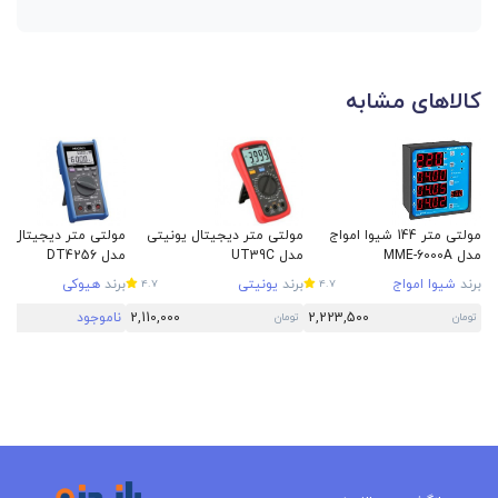
کالاهای مشابه
مولتی متر 144 شیوا امواج
مولتی متر دیجیتال یونیتی
مولتی متر دیجیتال ه
مدل MME-6000A
مدل UT39C
مدل DT4256
برند
شیوا امواج
برند
یونیتی
برند
هیوکی
4.7
4.7
2,223,500
2,110,000
ناموجود
تومان
تومان