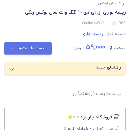
برند:
سان لوکس
ریسه نواری ال ای دی LED 10 وات سان لوکس رنگی
Sunlux 10W Strip Light RGB
دسته‌بندی:
ریسه نواری
59,000
قیمت از
تومان
لیست قیمت‌ها
راهنمای خرید
لیست قیمت فروشندگان
فروشگاه چارسود
4.7
آدرس
تهران - خیابان لاله زار