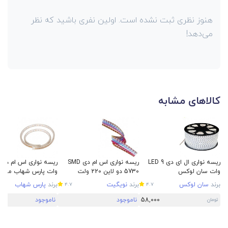
هنوز نظری ثبت نشده است. اولین نفری باشید که نظر
می‌دهد!
کالاهای مشابه
ریسه نواری ال ای دی LED 9
ریسه نواری اس ام دی SMD
وات سان لوکس
5730 دو لاین 220 ولت
نویگیت
SMD
برند
سان لوکس
برند
نویگیت
برند
پارس شهاب
4.7
4.7
58,000
ناموجود
ناموجود
تومان