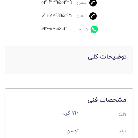
تلفن:
021-33950239
تلفن:
021-77999545
واتساپ:
0919-0405021
توضیحات کلی
مشخصات فنی
وزن
710 گرم
برند
توسن