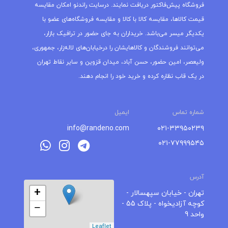
فروشگاه پیش‌فاکتور دریافت نمایند. درسایت راندنو امکان مقایسه
قیمت کالاها، مقایسه کالا با کالا و مقایسه فروشگاه‌های عضو با
یکدیگر میسر می‌باشد. خریداران به جای حضور در ترافیک بازار،
می‌توانند فروشندگان و کالاهایشان را درخیابان‌های لاله‌زار، جمهوری،
ولیعصر، امین حضور، حسن آباد، میدان قزوین و سایر نقاط تهران
در یک قاب نظاره کرده و خرید خود را انجام دهند.
شماره تماس
ایمیل
info@randeno.com
۰۲۱-۳۳۹۵۰۲۳۹
۰۲۱-۷۷۹۹۹۵۴۵
آدرس
+
تهران - خیابان سپهسالار -
کوچه آزادیخواه - پلاک 55 -
−
واحد 9
Leaflet