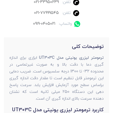
تلفن:
021-33950239
تلفن:
021-77999545
واتساپ:
0919-0405021
توضیحات کلی
ترمومتر لیزری یونیتی مدل UT303C
ابزاری برای اندازه
گیری دما با دقت بالا و به صورت غیرتماسی در
محدوده 32- تا 1300 درجه سلسیوس است. ضریب دمایی
این ترمومتر قابل تنظیم است تا مقدار دقت اندازه گیری
براساس سطح مورد آزمایش افزایش یابد. سرعت پاسخ
دهی این دستگاه 250 میلی ثانیه است که نشنان
دهنده سرعت بالای اندازه گیری آن است.
کاربرد ترمومتر لیزری یونیتی مدل UT303C