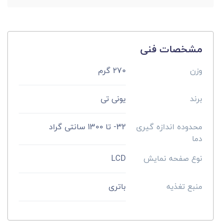
مشخصات فنی
وزن
270 گرم
برند
یونی تی
محدوده اندازه گیری
32- تا 1300 سانتی گراد
دما
نوع صفحه نمایش
LCD
منبع تغذیه
باتری