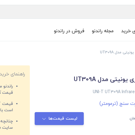
ی خرید
مجله راندنو
فروش در راندنو
نیتی مدل UT309A
راهنمای خرید
یونیتی مدل UT309A
راندنو 
UNI-T UT309A Infrar
قیمت‌ کا
ت سنج (ترمومتر)
قیمت کم
است با 
ان
لیست قیمت‌ها
چنانچه 
سایت مغ