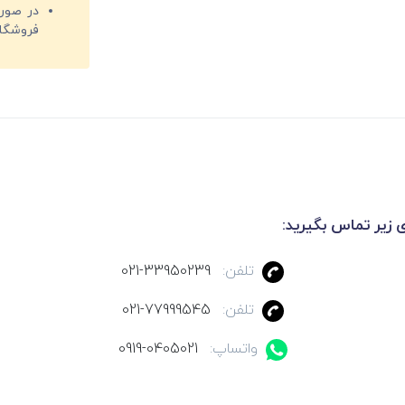
فروشگا
ی زیر تماس بگیرید:
تلفن:
021-33950239
تلفن:
021-77999545
واتساپ:
0919-0405021