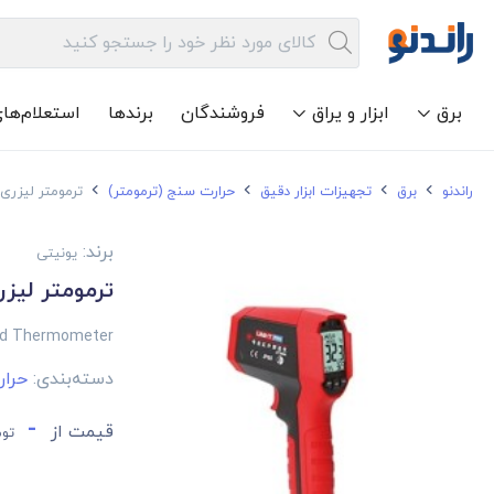
برق
ابزار و یراق
فروشندگان
برندها
استعلام‌ها
راندنو
برق
تجهیزات ابزار دقیق
حرارت سنج (ترمومتر)
ترمومتر لیزری یو
برند:
یونیتی
ترمومتر لیزری 
ed Thermometer
دسته‌بندی:
حرار
-
قیمت از
توم