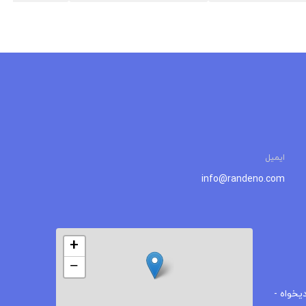
ایمیل
info@randeno.com
+
−
یخواه -