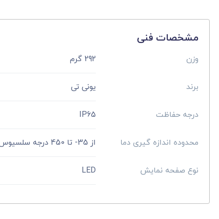
مشخصات فنی
وزن
292 گرم
برند
یونی تی
درجه حفاظت
IP65
محدوده اندازه گیری دما
از 35- تا 450 درجه سلسیوس
نوع صفحه نمایش
LED