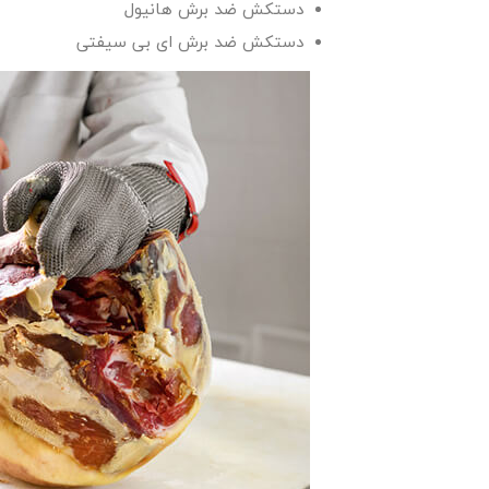
دستکش ضد برش هانیول
دستکش ضد برش ای بی سیفتی