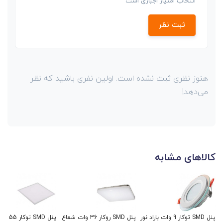
انتخاب امتیاز اجباری است
ثبت نظر
هنوز نظری ثبت نشده است. اولین نفری باشید که نظر
می‌دهد!
کالاهای مشابه
پنل SMD توکار 9 وات باراد نور
پنل SMD روکار 36 وات شعاع
پنل SMD توکار 5