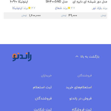
مدل دور شیشه ای دایره ای
مدل SH-400S-ND
اپتونیکا 60*60
برند
باراد نور
برند
شعاع
برند
اپتونیکا
4.7
4.7
1,200,000
49,000
تومان
تومان
تومان
بازگشت به بالا
فروشندگان
خریداران
استعلام‌های خرید
ثبت استعلام
فروش در راندنو
فروشندگان
ثبت فروشگاه
ثبت شکایت