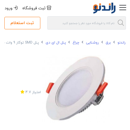
ثبت فروشگاه
ورود
ثبت استعلام
راندنو
برق
روشنایی
چراغ
پنل ال ای دی
پنل SMD توکار 9 وات باراد نور مدل بک لایت دایره ای
امتیاز
4.7