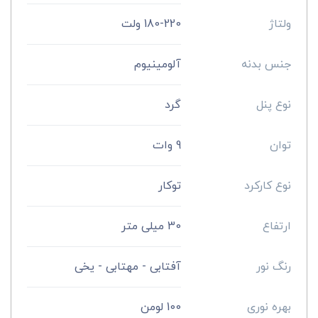
ولتاژ
180-220 ولت
جنس بدنه
آلومینیوم
نوع پنل
گرد
توان
9 وات
نوع کارکرد
توکار
ارتفاع
30 میلی متر
رنگ نور
آفتابی - مهتابی - یخی
بهره نوری
100 لومن