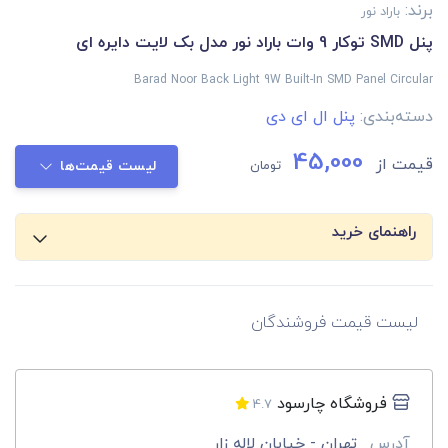
برند:
باراد نور
پنل SMD توکار 9 وات باراد نور مدل بک لایت دایره ای
Barad Noor Back Light 9W Built-In SMD Panel Circular
دسته‌بندی:
پنل ال ای دی
45,000
قیمت از
تومان
لیست قیمت‌ها
راهنمای خرید
لیست قیمت فروشندگان
فروشگاه چارسود
4.7
آدرس
تهران - خیابان لاله زار