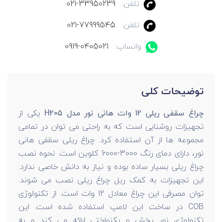
تلفن:
021-33950239
تلفن:
021-77999545
واتساپ:
0919-0405021
توضیحات کلی
چراغ سقفی ریلی 12 وات هانی نور مدل H205
یکی از
تجهیزات روشنایی است که به راحتی می توان در تمامی
مجموعه ها از آن استفاده کرد. چراغ ریلی سقفی هانی
نور، دارای دمای رنگ 3000-6000 کلوین
است. نحوه نصب
چراغ ریلی بسیار ساده بوده و نیاز به دانش خاصی ندارد.
این تجهیزات به کمک ریل چراغ ریلی نصب می شوند.
توان مصرفی این چراغ معادل 12 وات است. از تکنولوژی
COB در ساخت این لامپ استفاده شده است. این
تکنولوژی نور پخش و یکنواختی ارائه می کند و به