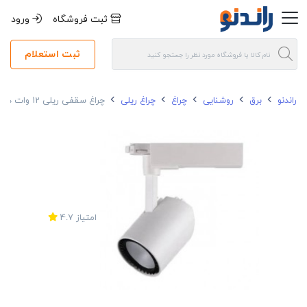
ثبت فروشگاه
ورود
ثبت استعلام
راندنو
برق
روشنایی
چراغ
چراغ ریلی
چراغ سقفی ریلی 12 وات هانی نور مدل H205
امتیاز
4.7