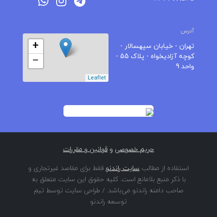
آدرس
+
تهران - خیابان سپهسالار -
کوچه آزادیخواه - پلاک 55 -
−
واحد 9
Leaflet
حریم خصوصی
و
قوانین و مقررات
استفاده از مطالب
سایت راندنو
فقط برای مقاصد غیرتجاری و
با ذکر منبع بلامانع است. کلیه حقوق این سایت متعلق به
صاحب دامنه راندنو می‌باشد. / طراحی سایت توسط تیم
توسعه راندنو