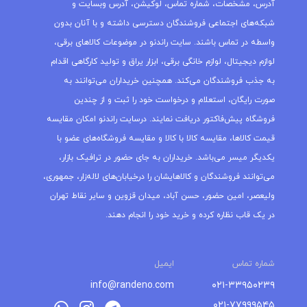
آدرس، مشخصات، شماره تماس، لوکیشن، آدرس وبسایت و
شبکه‌های اجتماعی فروشندگان دسترسی داشته و با آنان بدون
واسطه در تماس باشند. سایت راندنو در موضوعات کالاهای برقی،
لوازم دیجیتال، لوازم خانگی برقی، ابزار یراق و تولید کارگاهی اقدام
به جذب فروشندگان می‌کند. همچنین خریداران می‌توانند به
صورت رایگان، استعلام و درخواست خود را ثبت و از چندین
فروشگاه پیش‌فاکتور دریافت نمایند. درسایت راندنو امکان مقایسه
قیمت کالاها، مقایسه کالا با کالا و مقایسه فروشگاه‌های عضو با
یکدیگر میسر می‌باشد. خریداران به جای حضور در ترافیک بازار،
می‌توانند فروشندگان و کالاهایشان را درخیابان‌های لاله‌زار، جمهوری،
ولیعصر، امین حضور، حسن آباد، میدان قزوین و سایر نقاط تهران
در یک قاب نظاره کرده و خرید خود را انجام دهند.
شماره تماس
ایمیل
info@randeno.com
۰۲۱-۳۳۹۵۰۲۳۹
۰۲۱-۷۷۹۹۹۵۴۵