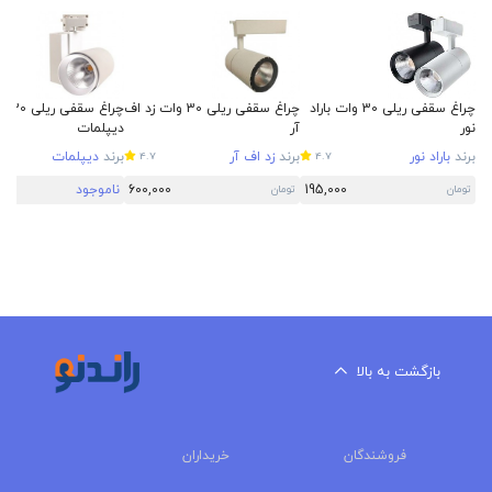
چراغ سقفی ریلی 30 وات باراد
چراغ سقفی ریلی 30 وات زد اف
چراغ سقفی
نور
آر
دیپلمات
برند
باراد نور
برند
زد اف آر
برند
دیپلمات
4.7
4.7
195,000
600,000
ناموجود
تومان
تومان
بازگشت به بالا
فروشندگان
خریداران