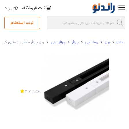
ثبت فروشگاه
ورود
ثبت استعلام
راندنو
برق
روشنایی
چراغ
چراغ ریلی
ریل چراغ سقفی 1 متری کی.اچ
امتیاز
4.7