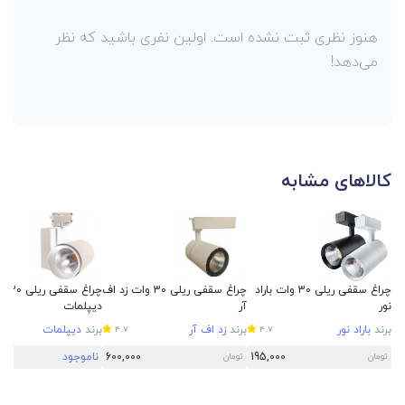
هنوز نظری ثبت نشده است. اولین نفری باشید که نظر
می‌دهد!
کالاهای مشابه
چراغ سقفی ریلی 30 وات باراد
چراغ سقفی ریلی 30 وات زد اف
چراغ سقفی
نور
آر
دیپلمات
برند
باراد نور
برند
زد اف آر
برند
دیپلمات
4.7
4.7
195,000
600,000
ناموجود
تومان
تومان