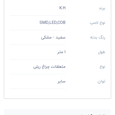
برند
K.H
نوع لامپ
SMD,LED,COB
رنگ بدنه
سفید - مشکی
طول
1 متر
نوع
متعلقات چراغ ریلی
توان
سایر