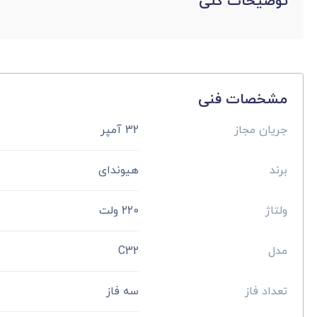
توضیحات کلی
مشخصات فنی
جریان مجاز
32 آمپر
برند
هیوندای
ولتاژ
220 ولت
مدل
C32
تعداد فاز
سه فاز