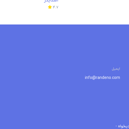
+
−
یخواه -
Leaflet