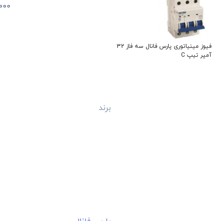
فیوز مینیاتوری پارس فانال سه فاز 32
فیوز مینیاتوری آاگ تک فاز 32 آمپر
آمپر تیپ C
تیپ C
تیپ 
برند
پارس فانال
برند
آاگ
برند
4.7
4.7
961,000
346,000
نام
تومان
تومان
دسترسی سریع
فروشندگان
برق
استعلام‌های خرید