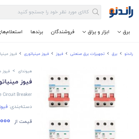
برق
ابزار و یراق
فروشندگان
برندها
استعلام‌ها
راندنو
برق
تجهیزات برق صنعتی
فیوز
فیوز مینیاتوری
فیوز مینیاتوری
>
هیوندای
فیوز م
فیوز مینیاتوری ه
 Circuit Breaker
دسته‌بندی:
فیوز
,000
قیمت از