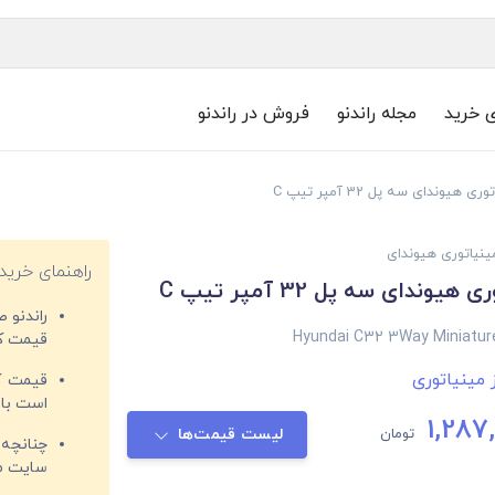
ی خرید
مجله راندنو
فروش در راندنو
 هیوندای سه پل 32 آمپر تیپ C
ینیاتوری هیوندای
راهنمای خرید
یوندای سه پل 32 آمپر تیپ C
راندنو 
Hyundai C32 3Way Miniature
قیمت‌ کا
 مینیاتوری
قیمت کم
است با 
1,287
تومان
لیست قیمت‌ها
چنانچه 
سایت مغ