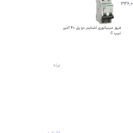
فیوز مینیاتوری پارس فانال دو فاز 60
فیوز مینیاتوری آاگ سه فاز 32 آمپر
تیپ C قدرت قطع 10 کیلو آمپر
تیپ C
ال
برند
آاگ
برند
اشنایدر
4.7
4.7
1,340,000
640,000
تومان
تومان
ایمیل
info@randeno.com