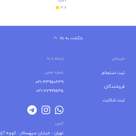
فروشندگان
۰۲۱-۷۷۹۹۹۵۴۵
ثبت شکایت
آدرس
تهران - خیابان سپهسالار - کوچه آزاد
پلاک 55 - واحد 9
 همچنین خریداران می‌توانند به
های اجتماعی فروشندگان دسترسی
ای برقی، لوازم دیجیتال، لوازم خانگی
خریداران می‌توانند به صورت رایگان،
یند. درسایت راندنو امکان مقایسه
ر می‌باشد. خریداران به جای حضور در