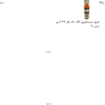
فیوز مینیاتوری اشنایدر دو پل 40 آمپر
فیوز مینیاتوری ال اس سه پل 25 آمپر
C
تیپ D
آمپر تیپ C
اشنایدر
برند
ال اس
برند
پارس فان
4.7
4.7
وجود
775,485
تومان
تومان
بازگشت به بالا
خریداران
ارتباط با ما
ثبت استعلام
شماره تماس
۰۲۱-۳۳۹۵۰۲۳۹