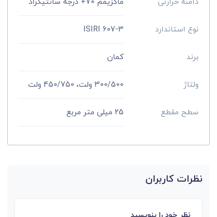
دامنه حرارتی
ماکزیمم 70+ درجه سانتیگراد
نوع استاندارد
ISIRI 607-3
برند
کمان
ولتاژ
300/500 ولت، 450/750 ولت
سطح مقطع
25 میلی متر مربع
نظرات کاربران
نظر خود را بنویسید