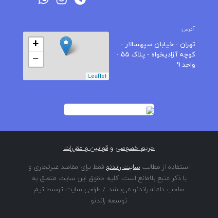
آدرس
+
تهران - خیابان سپهسالار -
کوچه آزادیخواه - پلاک 55 -
−
واحد 9
Leaflet
حریم خصوصی
و
قوانین و مقررات
استفاده از مطالب
سایت راندنو
فقط برای مقاصد غیرتجاری و
با ذکر منبع بلامانع است. کلیه حقوق این سایت متعلق به
صاحب دامنه راندنو می‌باشد. / طراحی سایت توسط تیم
توسعه راندنو