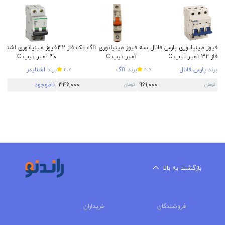
فیوز مینیاتوری پارس فانال سه
فیوز مینیاتوری آاگ تک فاز 32
فیوز مینیاتوری اشناید
فاز 32 آمپر تیپ C
آمپر تیپ C
40 آمپر تیپ C
برند
پارس فانال
برند
آاگ
برند
اشنایدر
4.7
4.7
961,000
346,000
ناموجود
تومان
تومان
بازگشت به بالا
فروشندگان
خریداران