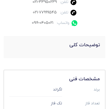
تلفن:
021-33950239
تلفن:
021-77999545
واتساپ:
0919-0405021
توضیحات کلی
مشخصات فنی
برند
لگراند
تعداد فاز
تک فاز