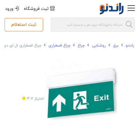
ثبت فروشگاه
ورود
ثبت استعلام
راندنو
برق
روشنایی
چراغ
چراغ اضطراری
چراغ اضطراری ال ای دی 7 وات IP40 مازی نور M217LEDEX-S
امتیاز
4.7