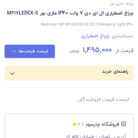
برند:
مازی نور
چراغ اضطراری ال ای دی 7 وات IP40 مازی نور M217LEDEX-S
Mazinoor 7W M217LEDEX-S LED Emergency Light IP40
دسته‌بندی:
چراغ اضطراری
1,495,000
قیمت از
تومان
لیست قیمت‌ها
راهنمای خرید
لیست قیمت فروشندگان
فروشگاه چارسود
4.7
آدرس
تهران - خیابان لاله زار