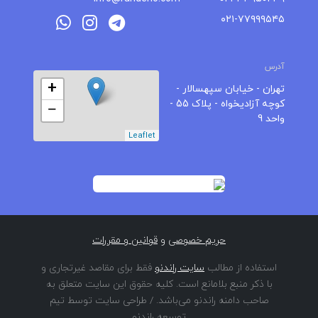
۰۲۱-۷۷۹۹۹۵۴۵
آدرس
+
تهران - خیابان سپهسالار -
کوچه آزادیخواه - پلاک 55 -
−
واحد 9
Leaflet
حریم خصوصی
و
قوانین و مقررات
استفاده از مطالب
سایت راندنو
فقط برای مقاصد غیرتجاری و
با ذکر منبع بلامانع است. کلیه حقوق این سایت متعلق به
صاحب دامنه راندنو می‌باشد. / طراحی سایت توسط تیم
توسعه راندنو