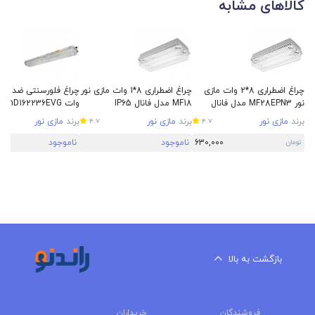
کالاهای مشابه
چراغ اضطراری 8*2 وات مازی
چراغ اضطراری 8*1 وات مازی نور
نور MF28EPN3 مدل فانال
MF18 مدل فانال IP65
IP65
نور IP65
برند
مازی نور
برند
مازی نور
برند
مازی نور
4.7
4.7
630,000
ناموجود
ناموجود
تومان
بازگشت به بالا
فروشندگان
خریداران