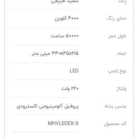
رنگ
سفید طبیعی
دمای رنگ
4000 کلوین
طول عمر
50000 ساعت
ابعاد
340x45x215 میلی‌ متر
نوع لامپ
LED
ولتاژ
220 ولت
جنس بدنه
پروفیل آلومینیومی اکسترودی
کد محصول
M217LEDEX-S