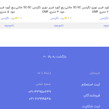
پچ کورد فیبر نوری نگزنس SC-SC مالتی
پچ کورد فیبر نوری نگزنس SC-SC مالتی
O
مود 3 متری OM4
مود 5 متری OM2
نگزنس
برند
نگزنس
برند
نگزنس
4.7
4.7
وجود
ناموجود
ناموجود
بازگشت به بالا
خریداران
ارتباط با ما
ثبت استعلام
شماره تماس
۰۲۱-۳۳۹۵۰۲۳۹
فروشندگان
۰۲۱-۷۷۹۹۹۵۴۵
ثبت شکایت