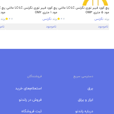
پچ کورد فیبر نوری نگزنس LC-LC مالتی
پچ کورد فیبر نوری نگزنس LC-LC مالتی
مود 5 متری OM3
مود 1 متری OM2
مود 2 متری M4
برند
نگزنس
برند
نگزنس
برند
4.7
4.7
ناموجود
ناموجود
نام
دسترسی سریع
فروشندگان
برق
استعلام‌های خرید
ابزار و یراق
فروش در راندنو
درباره‌ راندنو
ثبت فروشگاه