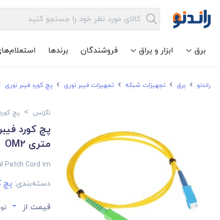
برق
ابزار و یراق
فروشندگان
برندها
استعلام‌ها
راندنو
برق
تجهیزات شبکه
تجهیزات فیبر نوری
پچ کورد فیبر نوری
>
نگزنس
پچ کورد
متری OM2
l Patch Cord 1m
دسته‌بندی:
پچ ک
-
قیمت از
توم