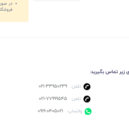
فروشگا
ی زیر تماس بگیرید:
تلفن:
021-33950239
تلفن:
021-77999545
واتساپ:
0919-0405021