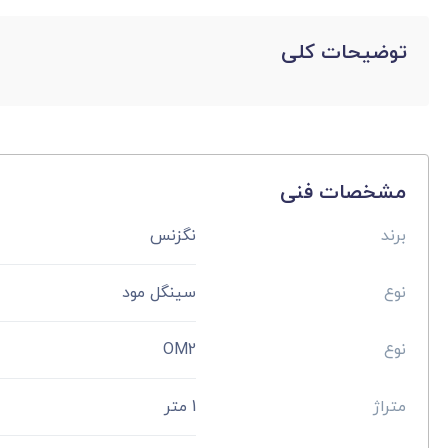
توضیحات کلی
مشخصات فنی
برند
نگزنس
نوع
سینگل مود
نوع
OM2
متراژ
1 متر