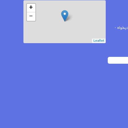
+
−
یخواه -
Leaflet