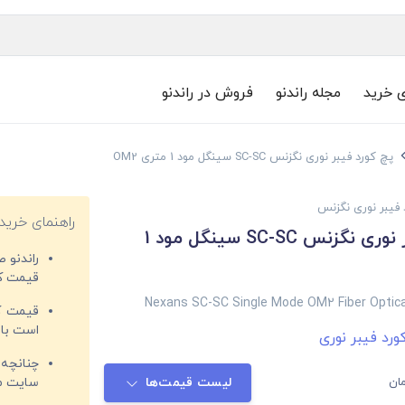
ی خرید
مجله راندنو
فروش در راندنو
پچ کورد فیبر نوری نگزنس SC-SC سینگل مود 1 متری OM2
 فیبر نوری نگزنس
راهنمای خرید
پچ کورد فیبر نوری نگزنس SC-SC سینگل مود 1
راندنو 
قیمت‌ کا
Nexans SC-SC Single Mode OM2 Fiber Optica
قیمت کم
است با 
ورد فیبر نوری
چنانچه 
ان
لیست قیمت‌ها
سایت مغ