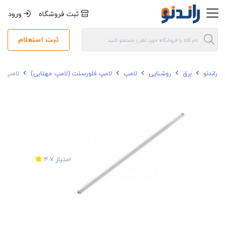
ثبت فروشگاه
ورود
ثبت استعلام
راندنو
برق
روشنایی
لامپ
لامپ فلورسنت (لامپ مهتابی)
لامپ فلورسنت 54 وات
امتیاز
4.7