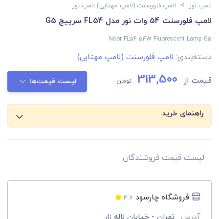
>
لامپ نور
لامپ فلورسنت (لامپ مهتابی) لامپ نور
لامپ فلورسنت 54 وات نور مدل FL54 سرپیچ G5
Noor FL54 54W Fluorescent Lamp G5
دسته‌بندی:
لامپ فلورسنت (لامپ مهتابی)
313,500
قیمت از
تومان
لیست قیمت‌ها
راهنمای خرید
لیست قیمت فروشندگان
فروشگاه چارسود
4.7
آدرس
تهران - خیابان لاله زار