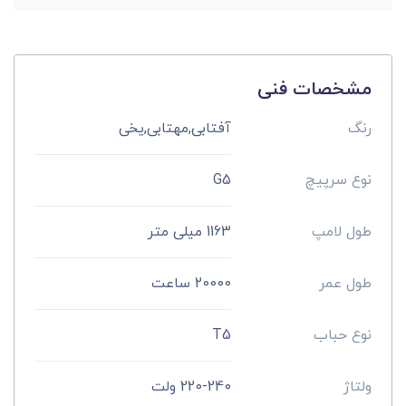
مشخصات فنی
رنگ
آفتابی,مهتابی,یخی
نوع سرپیچ
G5
طول لامپ
1163 میلی متر
طول عمر
20000 ساعت
نوع حباب
T5
ولتاژ
220-240 ولت