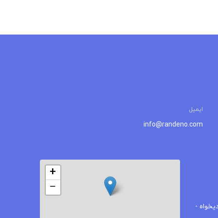
ایمیل
info@randeno.com
+
−
یخواه -