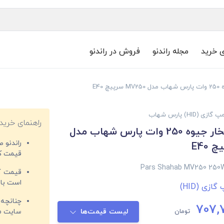
ی خرید
مجله راندنو
فروش در راندنو
 E40
 گازی (HID) پارس شهاب
راهنمای خرید
لامپ گازی بخار جیوه 250 وات پارس شهاب مدل
راندنو 
قیمت‌ کا
Pars Shahab MV250 250
قیمت کم
است با 
گازی (HID)
چنانچه 
707,
تومان
لیست قیمت‌ها
سایت مغ