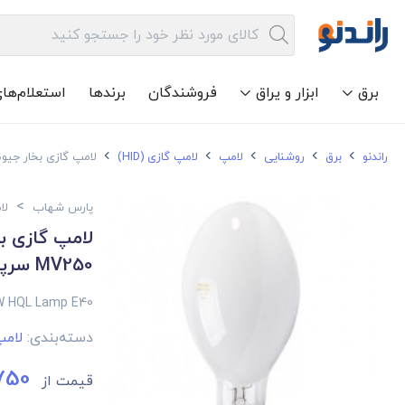
برق
ابزار و یراق
فروشندگان
برندها
استعلام‌ها
راندنو
برق
روشنایی
لامپ
لامپ گازی (HID)
لامپ گازی بخار جیوه 250 وات پارس شهاب مدل MV250 سرپیچ
>
پارس شهاب
لامپ
MV250 سرپیچ E40
W HQL Lamp E40
دسته‌بندی:
لامپ 
750
قیمت از