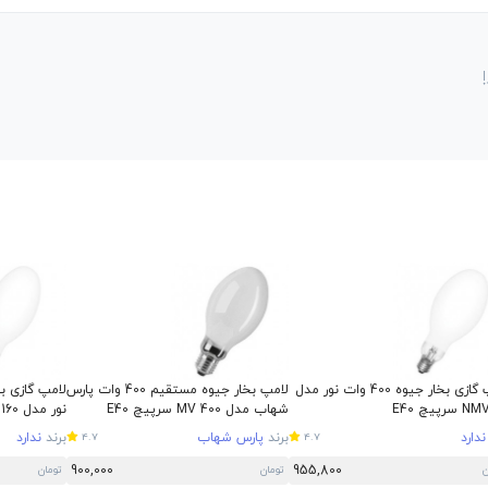
لامپ گازی بخار جیوه 400 وات نور مدل
لامپ بخار جیوه مستقیم 400 وات پارس
رپیچ E40
شهاب مدل MV 400 سرپیچ E40
نور مدل NBM160 سرپیچ E27
ندارد
برند
پارس شهاب
برند
ندارد
4.7
4.7
900,000
955,800
ن
تومان
تومان