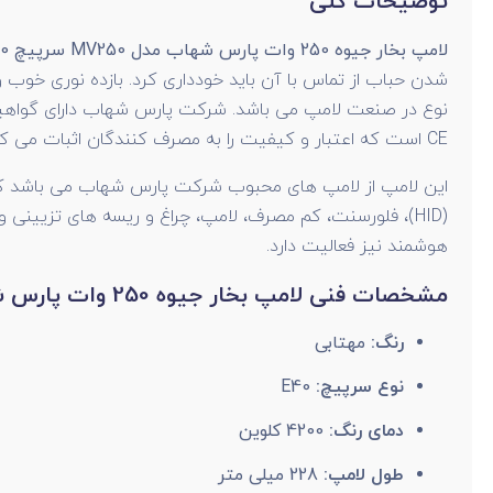
توضیحات کلی
لامپ بخار جیوه 250 وات پارس شهاب مدل MV250 سرپیچ
0
شدن حباب از تماس با آن باید خودداری کرد. بازده نوری خوب و
CE است که اعتبار و کیفیت را به مصرف کنندگان اثبات می کند.
این لامپ از لامپ های محبوب شرکت پارس شهاب می باشد که ای
هوشمند نیز فعالیت دارد.
مشخصات فنی لامپ بخار جیوه 250 وات پارس شهاب مدل MV250 سرپیچ E40
رنگ:
مهتابی
نوع سرپیچ:
E40
دمای رنگ:
4200 کلوین
طول لامپ:
228 میلی متر