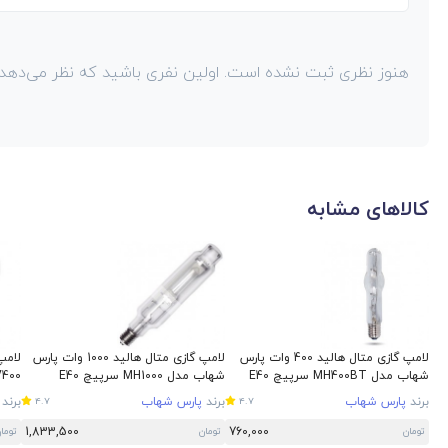
هنوز نظری ثبت نشده است. اولین نفری باشید که نظر می‌دهد!
کالاهای مشابه
لامپ گازی متال هالید 400 وات پارس
لامپ گازی متال هالید 1000 وات پارس
شهاب مدل MH400BT سرپیچ E40
شهاب مدل MH1000 سرپیچ E40
NMV400 س
برند
پارس شهاب
برند
پارس شهاب
برند
4.7
4.7
1,833,500
760,000
تومان
تومان
توما