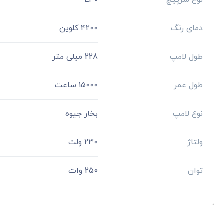
نوع سرپیچ
E40
دمای رنگ
4200 کلوین
طول لامپ
228 میلی متر
طول عمر
15000 ساعت
نوع لامپ
بخار جیوه
ولتاژ
230 ولت
توان
250 وات