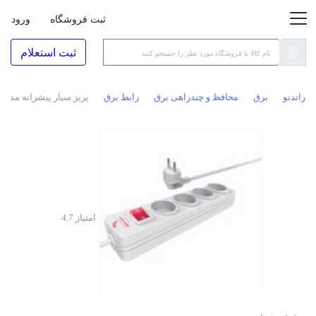
ثبت فروشگاه
ورود
ثبت استعلام
راندنو
برق
محافظ و چندراهی برق
رابط برق
پریز سیار پیشرانه مدل آناده 204 با کابل 
امتیاز
4.7