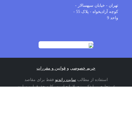
آدرس
تهران - خیابان سپهسالار -
کوچه آزادیخواه - پلاک 55 -
واحد 9
حریم خصوصی
و
قوانین و مقررات
استفاده از مطالب
سایت راندنو
فقط برای مقاصد
غیرتجاری و با ذکر منبع بلامانع است. کلیه حقوق این سایت
متعلق به صاحب دامنه راندنو می‌باشد. / طراحی سایت
توسط تیم توسعه راندنو