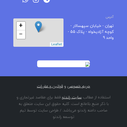
آدرس
+
تهران - خیابان سپهسالار -
کوچه آزادیخواه - پلاک 55 -
−
واحد 9
Leaflet
حریم خصوصی
و
قوانین و مقررات
استفاده از مطالب
سایت راندنو
فقط برای مقاصد غیرتجاری و
با ذکر منبع بلامانع است. کلیه حقوق این سایت متعلق به
صاحب دامنه راندنو می‌باشد. / طراحی سایت توسط تیم
توسعه راندنو