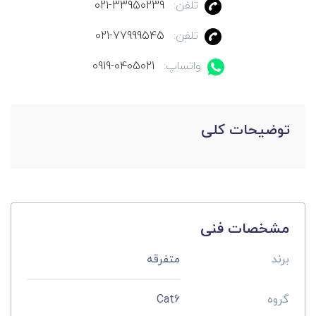
تلفن:
021-33950239
تلفن:
021-77999545
واتساپ:
0919-0405021
توضیحات کلی
مشخصات فنی
برند
متفرقه
گروه
Cat6