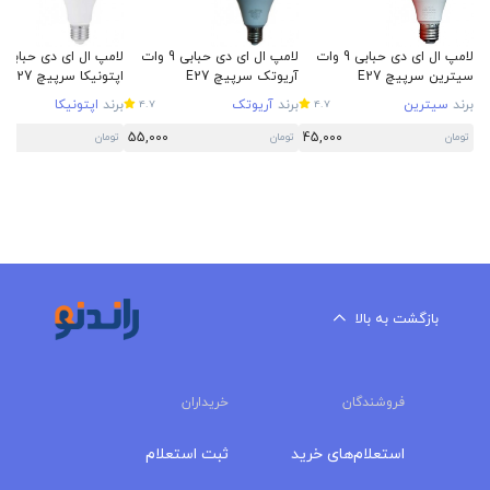
لامپ ال ای دی حبابی 9 وات
لامپ ال ای دی حبابی 9 وات
سیترین سرپیچ E27
آریوتک سرپیچ E27
اپتونیکا سرپیچ E27
برند
سیترین
برند
آریوتک
برند
اپتونیکا
4.7
4.7
55,000
45,000
تومان
تومان
تومان
بازگشت به بالا
فروشندگان
خریداران
استعلام‌های خرید
ثبت استعلام