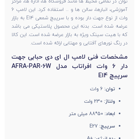
توان در تمامی محیط ها مانند فروشگاه ها، اداره ها، مراکز
آموزشی، انبارها، سالن ها و ... استفاده کرد. این لامپ 6
وات از نوع جهت دار بوده و با سرپیچ شمعی E14 به بازار
عرضه شده است. بدنه این محصول پلاستیکی می باشد
که با هیت سینک ویژه به بازار عرضه شده است. این کالا
در رنگ نورهای آفتابی و مهتابی ارائه شده است.
مشخصات فنی لامپ ال ای دی حبابی جهت
دار 6 وات افراتاب مدل AFRA-PAR-6W
سرپیچ E14
توان:
6 وات
ولتاژ:
230 ولت
ابعاد:
50*88 میلی متر
سرپیچ:
E27
رده انرژی:
+A