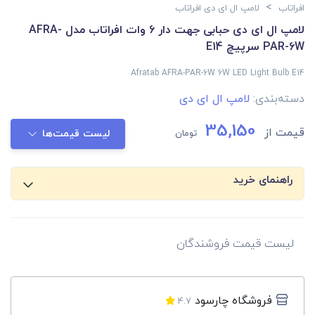
>
افراتاب
لامپ ال ای دی افراتاب
لامپ ال ای دی حبابی جهت دار 6 وات افراتاب مدل AFRA-
PAR-6W سرپیچ E14
Afratab AFRA-PAR-6W 6W LED Light Bulb E14
دسته‌بندی:
لامپ ال ای دی
35,150
قیمت از
تومان
لیست قیمت‌ها
راهنمای خرید
لیست قیمت فروشندگان
فروشگاه چارسود
4.7