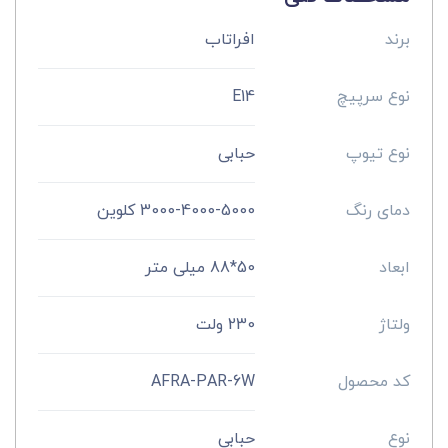
برند
افراتاب
نوع سرپیچ
E14
نوع تیوپ
حبابی
دمای رنگ
3000-4000-5000 کلوین
ابعاد
50*88 میلی متر
ولتاژ
230 ولت
کد محصول
AFRA-PAR-6W
نوع
حبابی