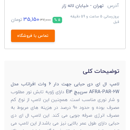
آدرس
تهران - خیابان لاله زار
بروزرسانی 5 ساعت و 59 دقیقه
35,150
تومان
37,000
5 %
قبل
تماس با فروشگاه
توضیحات کلی
لامپ ال ای دی حبابی جهت دار 6 وات افراتاب مدل
AFRA-PAR-6W سرپیچ E14
دارای زاویه تابش نور مطلوب
و شار نوری مناسب است. همچنین این لامپ از نوع کم
مصرف بوده و حدود 90 درصد در هزینه های مربوط به
مصرف انرژی صرفه جویی می کند. این لامپ ال ای دی
حبابی دارای طول عمر بالایی نیز می باشد.از این لامپ می