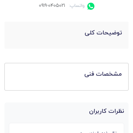
واتساپ:
0919-0405021
توضیحات کلی
مشخصات فنی
نظرات کاربران