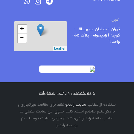
آدرس
+
تهران - خیابان سپهسالار -
کوچه آزادیخواه - پلاک 55 -
−
واحد 9
Leaflet
حریم خصوصی
و
قوانین و مقررات
استفاده از مطالب
سایت راندنو
فقط برای مقاصد غیرتجاری و
با ذکر منبع بلامانع است. کلیه حقوق این سایت متعلق به
صاحب دامنه راندنو می‌باشد. / طراحی سایت توسط تیم
توسعه راندنو