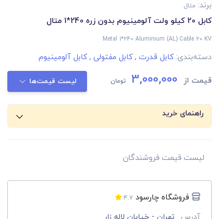
برند:
متال
کابل 20 کیلو ولت آلومینیوم بدون زره 240*1 متال
Metal 1*240 Aluminium (AL) Cable 20 KV
دسته‌بندی:
کابل قدرت
,
کابل مفتولی
,
کابل آلومینیوم
3,000,000
قیمت از
تومان
لیست قیمت‌ها
راهنمای خرید
لیست قیمت فروشندگان
فروشگاه چارسود
4.7
آدرس
تهران - خیابان لاله زار