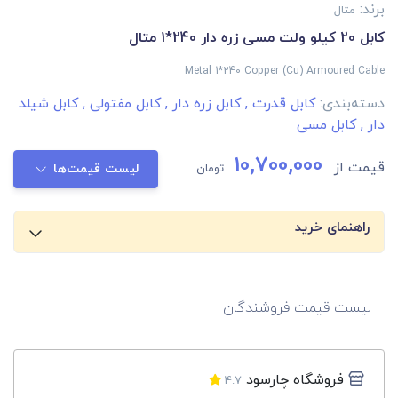
برند:
متال
کابل 20 کیلو ولت مسی زره دار 240*1 متال
Metal 1*240 Copper (Cu) Armoured Cable
دسته‌بندی:
کابل قدرت
,
کابل زره دار
,
کابل مفتولی
,
کابل شیلد
دار
,
کابل مسی
10,700,000
قیمت از
تومان
لیست قیمت‌ها
راهنمای خرید
لیست قیمت فروشندگان
فروشگاه چارسود
4.7