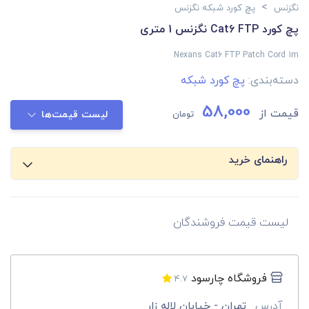
>
نگزنس
پچ کورد شبکه نگزنس
پچ کورد Cat6 FTP نگزنس 1 متری
Nexans Cat6 FTP Patch Cord 1m
دسته‌بندی:
پچ کورد شبکه
58,000
قیمت از
تومان
لیست قیمت‌ها
راهنمای خرید
لیست قیمت فروشندگان
فروشگاه چارسود
4.7
آدرس
تهران - خیابان لاله زار