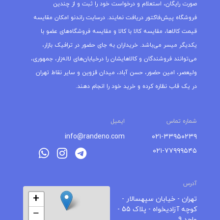
صورت رایگان، استعلام و درخواست خود را ثبت و از چندین
فروشگاه پیش‌فاکتور دریافت نمایند. درسایت راندنو امکان مقایسه
قیمت کالاها، مقایسه کالا با کالا و مقایسه فروشگاه‌های عضو با
یکدیگر میسر می‌باشد. خریداران به جای حضور در ترافیک بازار،
می‌توانند فروشندگان و کالاهایشان را درخیابان‌های لاله‌زار، جمهوری،
ولیعصر، امین حضور، حسن آباد، میدان قزوین و سایر نقاط تهران
در یک قاب نظاره کرده و خرید خود را انجام دهند.
شماره تماس
ایمیل
info@randeno.com
۰۲۱-۳۳۹۵۰۲۳۹
۰۲۱-۷۷۹۹۹۵۴۵
آدرس
+
تهران - خیابان سپهسالار -
کوچه آزادیخواه - پلاک 55 -
−
واحد 9