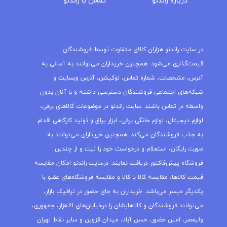
درباره‌ راندنو
تماس با راندنو
مجله راندنو
در سایت راندنو هزاران کالای متفاوت توسط فروشندگان
قیمت‌گذاری می‌شود. همچنین خریداران می‌توانند به آسانی به
آدرس، مشخصات، شماره تماس، لوکیشن، آدرس وبسایت و
شبکه‌های اجتماعی فروشندگان دسترسی داشته و با آنان بدون
واسطه در تماس باشند. سایت راندنو در موضوعات کالاهای برقی،
لوازم دیجیتال، لوازم خانگی برقی، ابزار یراق و تولید کارگاهی اقدام
به جذب فروشندگان می‌کند. همچنین خریداران می‌توانند به
صورت رایگان، استعلام و درخواست خود را ثبت و از چندین
فروشگاه پیش‌فاکتور دریافت نمایند. درسایت راندنو امکان مقایسه
قیمت کالاها، مقایسه کالا با کالا و مقایسه فروشگاه‌های عضو با
یکدیگر میسر می‌باشد. خریداران به جای حضور در ترافیک بازار،
می‌توانند فروشندگان و کالاهایشان را درخیابان‌های لاله‌زار، جمهوری،
ولیعصر، امین حضور، حسن آباد، میدان قزوین و سایر نقاط تهران