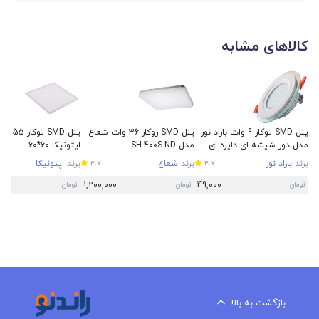
کالاهای مشابه
پنل SMD توکار 9 وات باراد نور
پنل SMD روکار 36 وات شعاع
پنل SMD توکار 5
مدل دور شیشه ای دایره ای
مدل SH-400S-ND
اپتونیکا 60*60
برند
باراد نور
برند
شعاع
برند
اپتونیکا
4.7
4.7
1,200,000
49,000
تومان
تومان
تومان
بازگشت به بالا