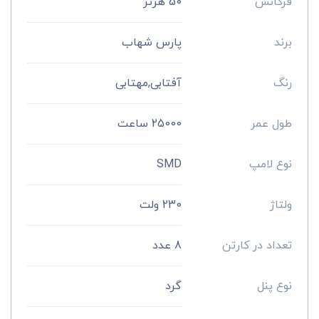
فرکانس
50 هرتز
برند
پارس شهاب
رنگ
آفتابی,مهتابی
طول عمر
25000 ساعت
نوع لامپ
SMD
ولتاژ
230 ولت
تعداد در کارتن
8 عدد
نوع پنل
گرد