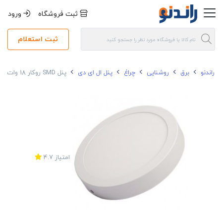
ثبت فروشگاه
ورود
ثبت استعلام
راندنو
برق
روشنایی
چراغ
پنل ال ای دی
پنل SMD روکار 18 وات پارس شهاب دایره ای
امتیاز
4.7