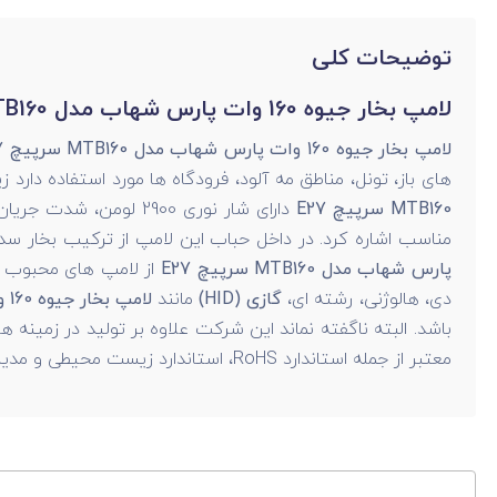
توضیحات کلی
لامپ بخار جیوه 160 وات پارس شهاب مدل MTB160 سرپیچ E27
لامپ بخار جیوه 160 وات پارس شهاب مدل MTB160 سرپیچ E27
های باز، تونل، مناطق مه‌ آلود، فرودگاه ها مورد استفاده دار
MTB160 سرپیچ E27
مناسب اشاره کرد. در داخل حباب این لامپ از ترکیب بخار
پارس شهاب مدل MTB160 سرپیچ E27
از لامپ های محبوب ش
دی، هالوژنی، رشته ای،
گازی (HID)
مانند
لامپ بخار جیوه 160 وات پارس شهاب مدل MTB160 سرپیچ E27
باشد. البته ناگفته نماند این شرکت علاوه بر تولید در زمینه 
معتبر از جمله استاندارد RoHS، استاندارد زیست محیطی و مدیریت کیفیت، گواهینامه آزمایشگاه و CE است که اعتبار و کیفیت را به مصرف کنندگان اثبات می کند.