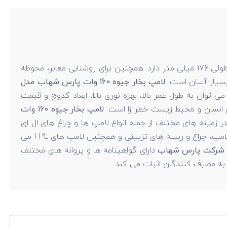
دارای حبابی بیضی شکل است که قطری برابر با 76 میلی متر و طولی 176 میلی متر دارد. همچنین برای روشنایی معابر، محوطه
ه بسیار آسان است.
لامپ بخار جیوه 160 وات پارس شهاب مدل
 360 درجه می باشد که از مزیت های آن می توان به طول عمر بالا، بهره نوری بالا، ابعاد کدوچ و قیمت
 انسان و محیط زیست خطر زا است.
لامپ بخار جیوه 160 وات
ینه های مختلف از جمله انواع لامپ ها و چراغ های ال ای
، فلورسنت، کم مصرف، لامپ، چراغ و ریسه های تزیینی و همچنین لامپ های FPL می
شرکت پارس شهاب
دارای گواهینامه ها و پروانه های مختلف