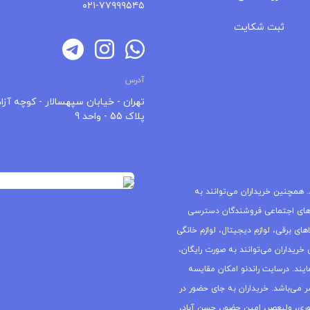
۰۲۱-۷۷۹۹۹۵۴۵
ثبت شکایت
آدرس
تهران - خیابان سپهسالار - کوچه آزاد
پلاک 55 - واحد 9
 همچنین خریداران می‌توانند به
های اجتماعی فروشندگان دسترسی
ای برقی، لوازم دیجیتال، لوازم خانگی
خریداران می‌توانند به صورت رایگان،
یند. درسایت راندنو امکان مقایسه
ر می‌باشد. خریداران به جای حضور در
جمهوری، ولیعصر، امین حضور، حسن آباد،