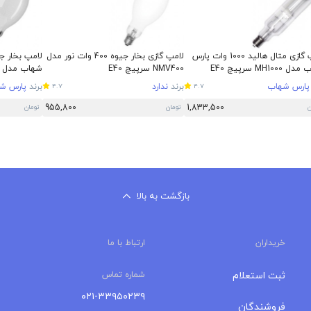
لامپ گازی متال هالید 1000 وات پارس
لامپ گازی بخار جیوه 400 وات نور مدل
MH1000 سرپیچ E40
NMV400 سرپیچ E40
شهاب مدل MV 400 سرپیچ E40
پارس شهاب
برند
ندارد
برند
پارس ش
4.7
4.7
955,800
1,833,500
ن
تومان
تومان
بازگشت به بالا
خریداران
ارتباط با ما
ثبت استعلام
شماره تماس
۰۲۱-۳۳۹۵۰۲۳۹
فروشندگان