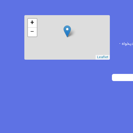
+
−
یخواه -
Leaflet