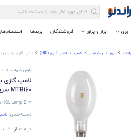
برق
ابزار و یراق
فروشندگان
برندها
استعلام‌ها
راندنو
برق
روشنایی
لامپ
لامپ گازی (HID)
لامپ گازی بخار جیوه 160 وات پارس شهاب مدل MTB160 سرپیچ
>
پارس شهاب
لامپ
MTB160 سرپیچ E27
W HQL Lamp E27
دسته‌بندی:
لامپ 
-
قیمت از
توم