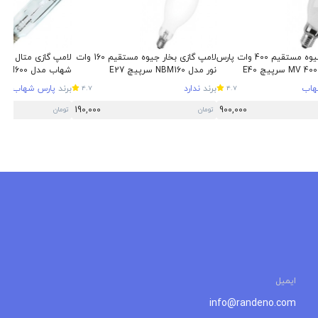
لامپ بخار جیوه مستقیم 400 وات پارس
لامپ گازی بخار جیوه مستقیم 160 وات
نور مدل NBM160 سرپیچ E27
شهاب مدل MH600 سرپیچ E40
هاب
برند
ندارد
برند
پارس شهاب
4.7
4.7
190,000
900,000
تومان
تومان
ایمیل
info@randeno.com