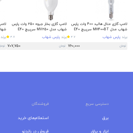
لامپ گازی متال هالید 400 وات پارس
لامپ گازی بخار جیوه 250 وات پارس
شهاب مدل MH400BT سرپیچ E40
شهاب مدل MV250 سرپیچ E40
شهاب مدل 
برند
پارس شهاب
برند
پارس شهاب
برند
4.7
4.7
707,750
760,000
تومان
تومان
توما
دسترسی سریع
فروشندگان
برق
استعلام‌های خرید
ابزار و یراق
فروش در راندنو