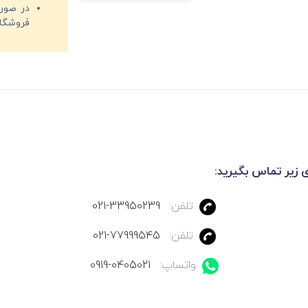
فروشگا
ی زیر تماس بگیرید:
تلفن:
021-33950239
تلفن:
021-77999545
واتساپ:
0919-0405021