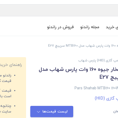
ی خرید
مجله راندنو
فروش در راندنو
 E27
 گازی (HID) پارس شهاب
راهنمای خرید
لامپ گازی بخار جیوه 160 وات پارس شهاب مدل
راندنو 
قیمت‌ کا
Pars Shahab MTB160 160
قیمت کم
است با 
گازی (HID)
چنانچه 
ان
لیست قیمت‌ها
سایت مغ