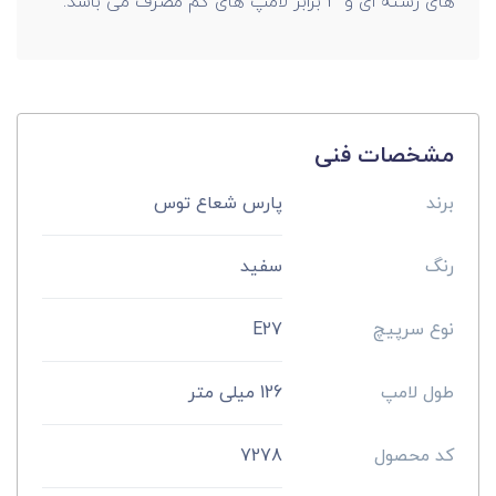
های رشته ای و 3 برابر لامپ های کم مصرف می باشد.
مشخصات فنی
برند
پارس شعاع توس
رنگ
سفید
نوع سرپیچ
E27
طول لامپ
126 میلی متر
کد محصول
7278