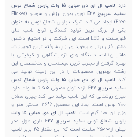
دارد.
لامپ ال ای دی حبابی 15 وات پارس شعاع توس
سفید سرپیچ E27
نوری بدون لرزش و سوسو (Flicker
Free) ایجاد می کند. شرکت پارس شعـاع توس به عنوان
یکی از بزرگ ترین تولید کنندگان انواع لامپ های
فلورسـنت و LED است. این شرکت با در اختیـار داشتن
دانش فنی برتـر و برخورداری از پیشـرفته ترین تجهیـزات،
ماشیــن‌آلات، دستگاه های آزمایشـگاهی و کیفیتـی با
بهــره گرفتن از مجـرب ترین مهنــدسان و متخصصـان این
رشتـه بهترین محصولات را در این زمینه تولید می
کند.
لامپ ال ای دی حبابی 15 وات پارس شعاع توس
سفید سرپیچ E27
بازده توان مصرفی 5.5 تا 10 وات دارد.
میزان روشنایی که این لامپ تولید می کند چیزی معادل
700 لومن است. ابعاد این محصول 6*6*11 سانتی متر و
وزن آن 100 گرم است.
لامپ ال ای دی حبابی 15 وات
پارس شعاع توس سفید سرپیچ E27
دارای طول عمر
بیش از25000 ساعت است که این مقدار 25 برابر لامپ