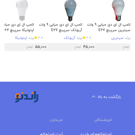
لامپ ال ای دی حبابی 9 وات
لامپ ال ای دی حبابی 9 وات
سیترین سرپیچ E27
آریوتک سرپیچ E27
اپتونیکا سرپیچ E27
برند
سیترین
برند
آریوتک
برند
اپتونیکا
4.7
4.7
55,000
45,000
تومان
تومان
تومان
بازگشت به بالا
فروشندگان
خریداران
استعلام‌های خرید
ثبت استعلام