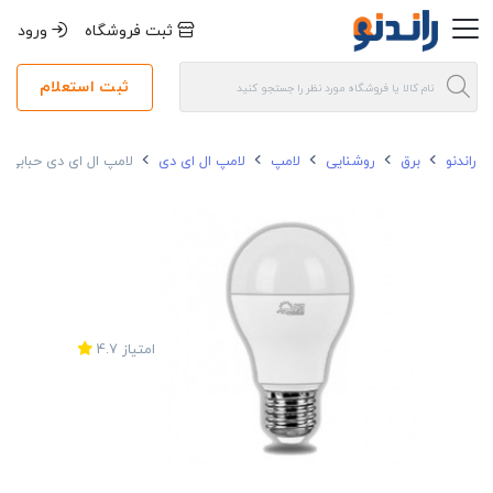
ثبت فروشگاه
ورود
ثبت استعلام
راندنو
برق
روشنایی
لامپ
لامپ ال ای دی
لامپ ال ای دی حبابی 15 وات پارس شعاع توس سفید سرپیچ E27
امتیاز
4.7