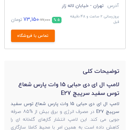
آدرس
تهران - خیابان لاله زار
بروزرسانی 2 ساعت و 48 دقیقه
73,150
تومان
77,000
5 %
قبل
تماس با فروشگاه
توضیحات کلی
لامپ ال ای دی حبابی 15 وات پارس شعاع
توس سفید سرپیچ E27
لامپ ال ای دی حبابی 15 وات پارس شعاع توس سفید
سرپیچ E27
در مصرف انرژی و برق بیش از %85 صرفه
جویی می کند. این لامپ انتشار گازهای گلخانه ای را
کاهش داده است به همین امر با محیط کاملا سازگاری