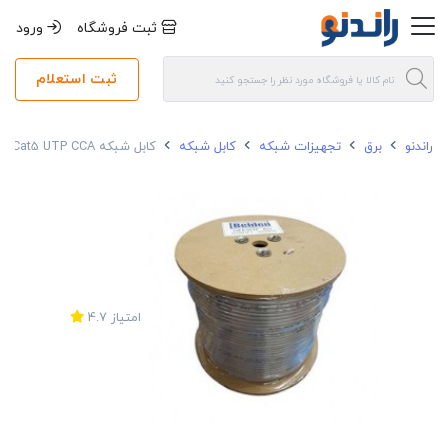
ثبت فروشگاه
ورود
ثبت استعلام
راندنو
برق
تجهیزات شبکه
کابل شبکه
کابل شبکه Cat5 UTP CCA بلدن با روکش PVC آلومینیومی
امتیاز
4.7