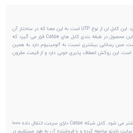
به صورت کلاف های 305 متری به بازار عرضه شده است و قرقره آن وزنی معادل 15 کیلوگرم دارد. این کابل لن از نوع UTP است به این معنا که در ساختار آن
از هیچ گونه شیلد و فویلی استفاده نشده است. کابل شبکه UTP برای محیط های کم نویز و با کاربری عادی بسیار مناسب است. این محصول در طبقه بندی کابل های Cat5e قرار می گیرد که
 این کابل از نوع CCC است و تماما از مس ساخته شده است. مس رسانایی بیشتری نسبت به آلومینیوم دارد به همین
کابل های CCC سرعت و کیفیت بهتری در انتقال اطلاعات از خود نشان می دهد. روکش به کار رفته شده در این کابل از نوع PVC است. این روکش انعطاف پذیری خوبی دارد و از قیمت مقرون
عددی که در مقابل Cat قرار گرفته است، نشان دهنده رده و گروه یک کابل LAN است. هرجه بزرگتر باشد سرعت انتقال داده نیز بیشتر می شود. کابل شبکه Cat5e دارای سرعت انتقال داده 1000
ارجی به سایت راندنو مراجعه کرده و با فروشنده آن به طور مستقیم در