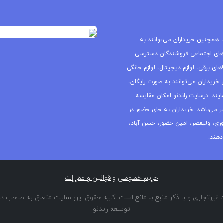
 همچنین خریداران می‌توانند به
های اجتماعی فروشندگان دسترسی
ای برقی، لوازم دیجیتال، لوازم خانگی
خریداران می‌توانند به صورت رایگان،
یند. درسایت راندنو امکان مقایسه
ر می‌باشد. خریداران به جای حضور در
جمهوری، ولیعصر، امین حضور، حسن آباد،
دهند.
حریم خصوصی
و
قوانین و مقررات
غیرتجاری و با ذکر منبع بلامانع است. کلیه حقوق این سایت متعلق به صاحب دا
توسعه راندنو