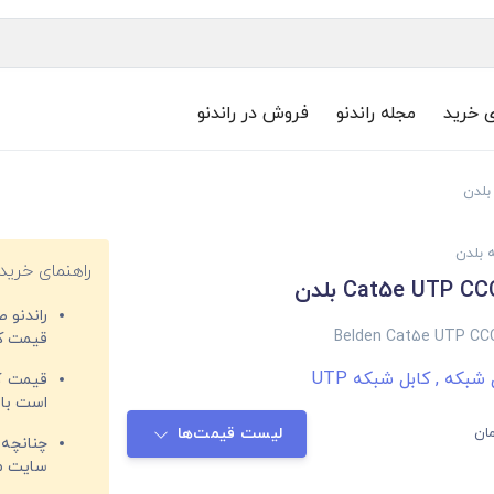
ی خرید
مجله راندنو
فروش در راندنو
 بلدن
راهنمای خرید
راندنو 
Belden Cat5e UTP CC
قیمت‌ کا
ل شبکه
,
کابل شبکه UTP
قیمت کم
است با 
ان
لیست قیمت‌ها
چنانچه 
سایت مغ