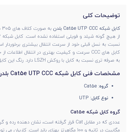
توضیحات کلی
کابل شبکه Cat5e UTP CCC بلدن
به صرفه تری نسبت به کابل با روکش LSZH دارد. رنگ این کابل طوسی می باشد و موفق به گذراندن تست فلوک شده است.
مشخصات فنی کابل شبکه Cat5e UTP CCC بلدن
گروه
: Cat5e
نوع کابل:
UTP
گروه کابل شبکه Cat5e
مگابیت در ثانیه و 100 مگاهرتز پهنای باند ا