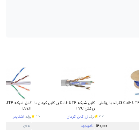
کابل شبکه Cat6 UTP لگراند با روکش
کابل شبکه Cat6 UTP زر کابل کرمان با
روکش PVC
LSZH
برند
زر کابل کرمان
برند
اشنایدر
4.7
4.7
140,000
ناموجود
تومان