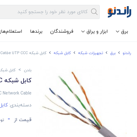
برق
ابزار و یراق
فروشندگان
برندها
استعلام‌ها
راندنو
برق
تجهیزات شبکه
کابل شبکه
کابل شبکه Cat5e UTP CCC بلدن
>
بلدن
کابل شبکه
کابل شبکه Cat5e UTP CCC بلدن
C Network Cable
دسته‌بندی:
کاب
-
قیمت از
توم