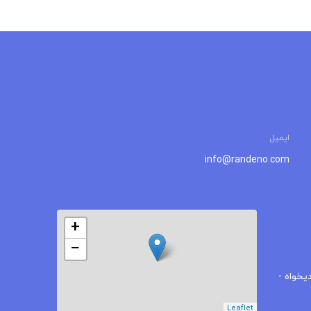
ایمیل
info@randeno.com
+
−
یخواه -
Leaflet