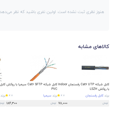
هنوز نظری ثبت نشده است. اولین نفری باشید که نظر می‌دهد!
کالاهای مشابه
کابل شبکه Cat6 UTP رفسنجان Indoor
کابل شبکه Cat6 SFTP سیمیا با روکش
کابل شبکه 
با روکش LSZH
PVC
برند
کابل رفسنجان
برند
سیمیا
برند
4.7
4.7
184,300
78,000
تومان
تومان
توما