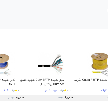
Cat6a F-UTP لگراند
کابل شبکه Cat6 SFTP شهید قندی
Outdoor روکش دار
LSZH
لگراند
برند
شهید قندی
برند
لگراند
4.7
4.7
25,000
98,000
ن
تومان
تومان