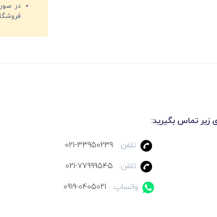
فروشگا
ی زیر تماس بگیرید:
تلفن:
021-33950239
تلفن:
021-77999545
واتساپ:
0919-0405021