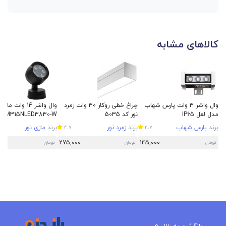
کالاهای مشابه
وال واشر 3 وات پارس شهاب
چراغ خطی روکار 30 وات زمرد
وال واشر 14 وات ماز
مدل لعل IP65
نور کد 5035
830-W
آرتیلوکس IP65
برند
پارس شهاب
برند
زمرد نور
برند
مازی نور
4.7
4.7
0
275,000
145,000
تومان
تومان
تومان