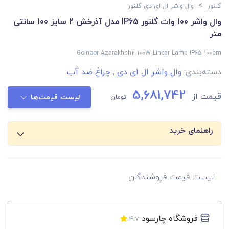
>
گلنور
وال واشر ال ای دی گلنور
وال واشر 100 وات گلنور IP65 مدل آذرخش 2 سایز 100 سانتی
متر
Golnoor Azarakhsh2 100W Linear Lamp IP65 100cm
دسته‌بندی:
وال واشر ال ای دی
,
چراغ ضد آب
5,681,742
قیمت از
تومان
لیست قیمت‌ها
راهنمای خرید
لیست قیمت فروشندگان
فروشگاه چارسود
4.7