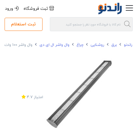
ثبت فروشگاه
ورود
ثبت استعلام
راندنو
برق
روشنایی
چراغ
وال واشر ال ای دی
وال واشر 100 وات گلنور IP65 مدل آذرخش 2 سایز 100 سانتی متر
امتیاز
4.7