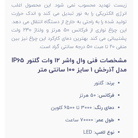
زیست تهدید محسوب نمی شود. این محصول اغلب
انرژی الکتریکی را به نور تبدیل می کند و اندک حرارت
تولید شده را به راحتی به خارج از دستگاه انتقال می دهد.
این چراغ نواری از فرکانس 50 هرتز و ولتاژ 230 ولت
پشتیبانی می کند. بهترین دمای کارکرد این چراغ نیز بین
منفی 20 تا مبت 50 درجه سانتی گراد است.
مشخصات فنی وال واشر 12 وات گلنور IP65
مدل آذرخش 1 سایز 100 سانتی متر
برند:
گلنور
فرکانس:
50 هرتز
دمای رنگ:
3000 تا 6500 کلوین
طول عمر:
70000 ساعت
نوع لامپ:
LED