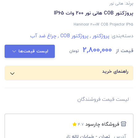
برند:
هانی نور
پروژکتور COB هانی نور 200 وات IP65
Haninoor 200W COB Projector IP65
دسته‌بندی:
پروژکتور
,
پروژکتور COB
,
چراغ ضد آب
2,800,000
قیمت از
تومان
لیست قیمت‌ها
راهنمای خرید
لیست قیمت فروشندگان
فروشگاه چارسود
4.7
آدرس
تهران - خیابان لاله زار