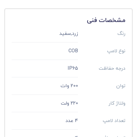
مشخصات فنی
رنگ
زرد,سفید
نوع لامپ
COB
درجه حفاظت
IP65
توان
200 وات
ولتاژ کار
220 ولت
تعداد لامپ
4 عدد