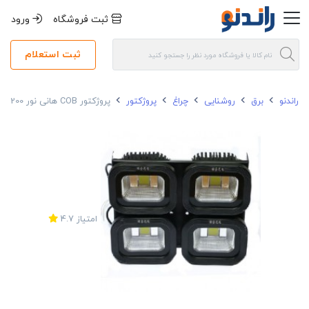
ثبت فروشگاه
ورود
ثبت استعلام
راندنو
برق
روشنایی
چراغ
پروژکتور
پروژکتور COB هانی نور 200 وات IP65
امتیاز
4.7