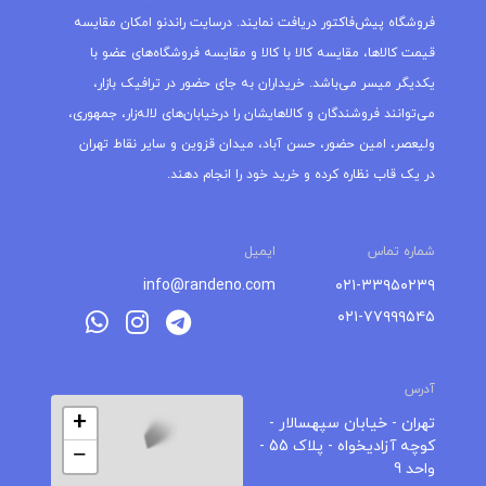
فروشگاه پیش‌فاکتور دریافت نمایند. درسایت راندنو امکان مقایسه
قیمت کالاها، مقایسه کالا با کالا و مقایسه فروشگاه‌های عضو با
یکدیگر میسر می‌باشد. خریداران به جای حضور در ترافیک بازار،
می‌توانند فروشندگان و کالاهایشان را درخیابان‌های لاله‌زار، جمهوری،
ولیعصر، امین حضور، حسن آباد، میدان قزوین و سایر نقاط تهران
در یک قاب نظاره کرده و خرید خود را انجام دهند.
شماره تماس
ایمیل
info@randeno.com
۰۲۱-۳۳۹۵۰۲۳۹
۰۲۱-۷۷۹۹۹۵۴۵
آدرس
+
تهران - خیابان سپهسالار -
کوچه آزادیخواه - پلاک 55 -
−
واحد 9