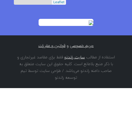
Leaflet
حریم خصوصی
و
قوانین و مقررات
استفاده از مطالب
سایت راندنو
فقط برای مقاصد غیرتجاری و
با ذکر منبع بلامانع است. کلیه حقوق این سایت متعلق به
صاحب دامنه راندنو می‌باشد. / طراحی سایت توسط تیم
توسعه راندنو