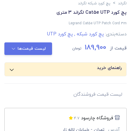
>
لگراند
پچ کورد شبکه لگراند
پچ کورد Cat5e UTP لگراند 3 متری
Legrand Cat5e UTP Patch Cord 3m
دسته‌بندی:
پچ کورد شبکه
,
پچ کورد UTP
189,900
قیمت از
تومان
لیست قیمت‌ها
راهنمای خرید
لیست قیمت فروشندگان
فروشگاه چارسود
4.7
آدرس
تهران - خیابان لاله زار