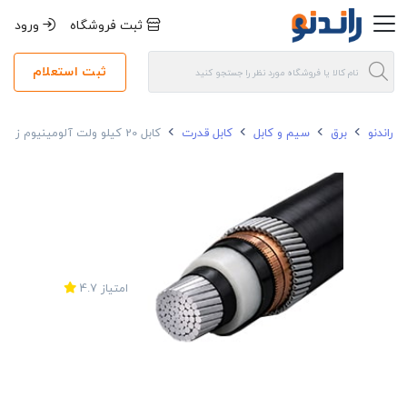
ثبت فروشگاه
ورود
ثبت استعلام
راندنو
برق
سیم و کابل
کابل قدرت
کابل 20 کیلو ولت آلومینیوم زره دار150*1 متال
امتیاز
4.7