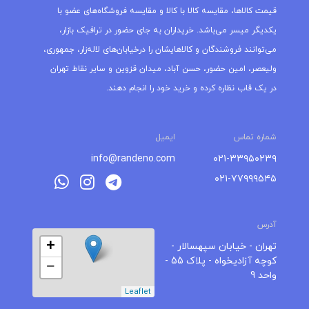
قیمت کالاها، مقایسه کالا با کالا و مقایسه فروشگاه‌های عضو با
یکدیگر میسر می‌باشد. خریداران به جای حضور در ترافیک بازار،
می‌توانند فروشندگان و کالاهایشان را درخیابان‌های لاله‌زار، جمهوری،
ولیعصر، امین حضور، حسن آباد، میدان قزوین و سایر نقاط تهران
در یک قاب نظاره کرده و خرید خود را انجام دهند.
شماره تماس
ایمیل
info@randeno.com
۰۲۱-۳۳۹۵۰۲۳۹
۰۲۱-۷۷۹۹۹۵۴۵
آدرس
+
تهران - خیابان سپهسالار -
کوچه آزادیخواه - پلاک 55 -
−
واحد 9
Leaflet