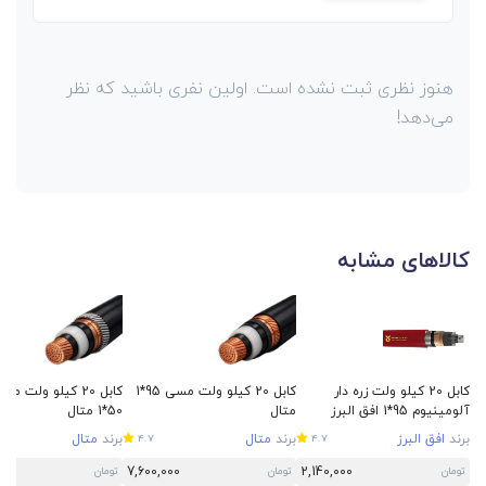
هنوز نظری ثبت نشده است. اولین نفری باشید که نظر
می‌دهد!
کالاهای مشابه
کابل 20 کیلو ولت زره دار
کابل 20 کیلو ولت مسی 95*1
کابل 20 کیلو ولت م
آلومینیوم 95*1 افق البرز
متال
50*1 متال
برند
افق البرز
برند
متال
برند
متال
4.7
4.7
00
7,600,000
2,140,000
تومان
تومان
تومان