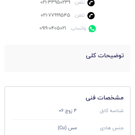
تلفن:
021-33950239
تلفن:
021-77999545
واتساپ:
0919-0405021
توضیحات کلی
مشخصات فنی
شناسه کابل
4 زوج 06
جنس هادی
مس (Cu)