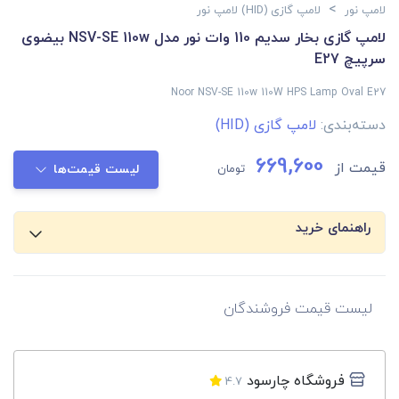
>
لامپ نور
لامپ گازی (HID) لامپ نور
لامپ گازی بخار سدیم 110 وات نور مدل NSV-SE 110w بیضوی
سرپیچ E27
Noor NSV-SE 110w 110W HPS Lamp Oval E27
دسته‌بندی:
لامپ گازی (HID)
669,600
قیمت از
تومان
لیست قیمت‌ها
راهنمای خرید
لیست قیمت فروشندگان
فروشگاه چارسود
4.7