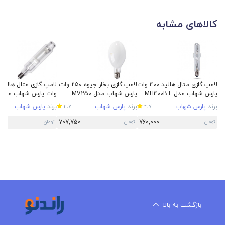
کالاهای مشابه
لامپ گازی متال هالید 400 وات
لامپ گازی بخار جیوه 250 وات
پارس شهاب مدل MH400BT
پارس شهاب مدل MV250
سرپیچ E40
سرپیچ E40
سرپیچ E40
برند
پارس شهاب
برند
پارس شهاب
برند
پارس شهاب
4.7
4.7
00
707,750
760,000
تومان
تومان
تومان
بازگشت به بالا