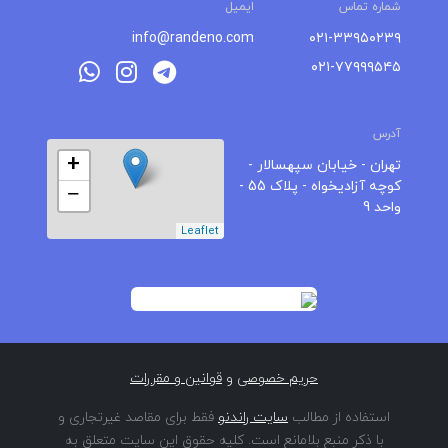
شماره تماس
ایمیل
info@randeno.com
۰۲۱-۳۳۹۵۰۲۳۹
۰۲۱-۷۷۹۹۹۵۴۵
آدرس
+
تهران - خیابان سپهسالار -
کوچه آزادیخواه - پلاک 55 -
−
واحد 9
Leaflet
حریم خصوصی
و
قوانین و مقررات
استفاده از مطالب
سایت راندنو
فقط برای مقاصد غیرتجاری و
با ذکر منبع بلامانع است. کلیه حقوق این سایت متعلق به