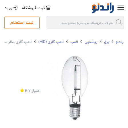
ثبت فروشگاه
ورود
ثبت استعلام
راندنو
برق
روشنایی
لامپ
لامپ گازی (HID)
لامپ گازی بخار سدیم 110 وات نور مدل NSV-SE 110w بیضوی سرپی
امتیاز
4.7