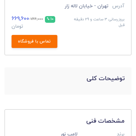
آدرس
تهران - خیابان لاله زار
669,600
بروزرسانی 3 ساعت و 29 دقیقه
744,000
10 %
قبل
تومان
تماس با فروشگاه
توضیحات کلی
مشخصات فنی
برند
لامپ نور