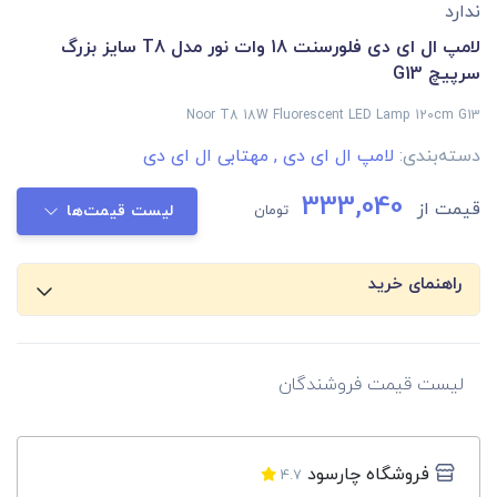
ندارد
لامپ ال ای دی فلورسنت 18 وات نور مدل T8 سایز بزرگ
سرپیچ G13
Noor T8 18W Fluorescent LED Lamp 120cm G13
دسته‌بندی:
لامپ ال ای دی
,
مهتابی ال ای دی
333,040
قیمت از
تومان
لیست قیمت‌ها
راهنمای خرید
لیست قیمت فروشندگان
فروشگاه چارسود
4.7