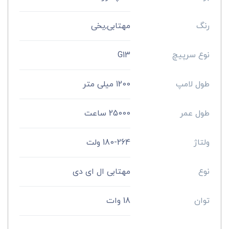
رنگ
مهتابی,یخی
نوع سرپیچ
G13
طول لامپ
1200 میلی متر
طول عمر
25000 ساعت
ولتاژ
180-264 ولت
نوع
مهتابی ال ای دی
توان
18 وات