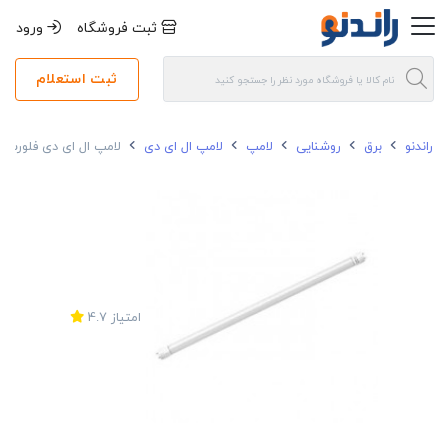
ثبت فروشگاه
ورود
ثبت استعلام
راندنو
برق
روشنایی
لامپ
لامپ ال ای دی
لامپ ال ای دی فلورسنت 18 وات نور مدل T8 سایز بزرگ سرپ
امتیاز
4.7