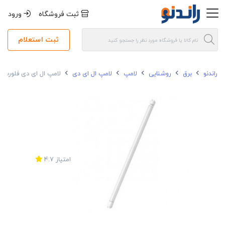
ثبت فروشگاه
ورود
ثبت استعلام
راندنو
برق
روشنایی
لامپ
لامپ ال ای دی
لامپ ال ای دی فلورسنت 18 وات نور مدل T8 سایز کوچک سرپ
امتیاز
4.7