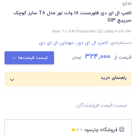
ندارد
لامپ ال ای دی فلورسنت 18 وات نور مدل T8 سایز کوچک
سرپیچ G13
Noor T8 18W Fluorescent LED Lamp 60cm G13
دسته‌بندی:
لامپ ال ای دی
,
مهتابی ال ای دی
324,000
قیمت از
تومان
لیست قیمت‌ها
راهنمای خرید
لیست قیمت فروشندگان
فروشگاه چارسود
4.7