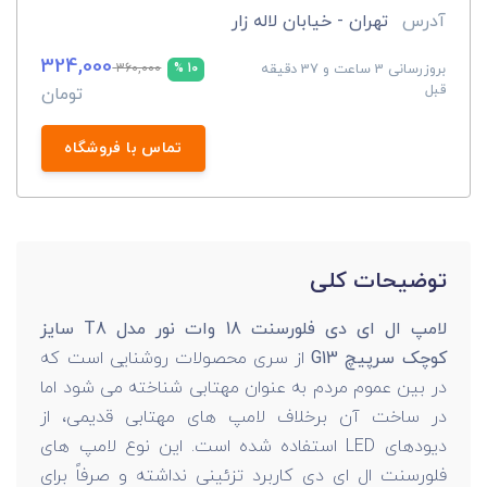
آدرس
تهران - خیابان لاله زار
324,000
بروزرسانی 3 ساعت و 37 دقیقه
360,000
10 %
قبل
تومان
تماس با فروشگاه
توضیحات کلی
لامپ ال ای دی فلورسنت 18 وات نور مدل T8 سایز
کوچک سرپیچ G13
از سری محصولات روشنایی است که
در بین عموم مردم به عنوان مهتابی شناخته می شود اما
در ساخت آن برخلاف لامپ های مهتابی قدیمی، از
دیودهای LED استفاده شده است. این نوع لامپ های
فلورسنت ال ای دی کاربرد تزئینی نداشته و صرفاً برای