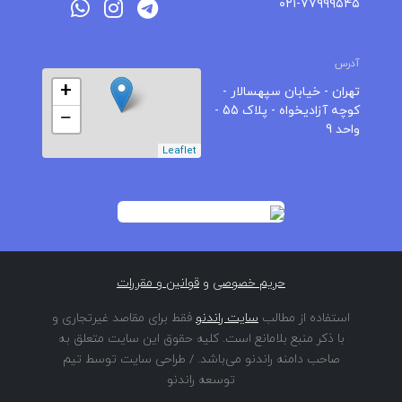
۰۲۱-۷۷۹۹۹۵۴۵
آدرس
+
تهران - خیابان سپهسالار -
کوچه آزادیخواه - پلاک 55 -
−
واحد 9
Leaflet
حریم خصوصی
و
قوانین و مقررات
استفاده از مطالب
سایت راندنو
فقط برای مقاصد غیرتجاری و
با ذکر منبع بلامانع است. کلیه حقوق این سایت متعلق به
صاحب دامنه راندنو می‌باشد. / طراحی سایت توسط تیم
توسعه راندنو