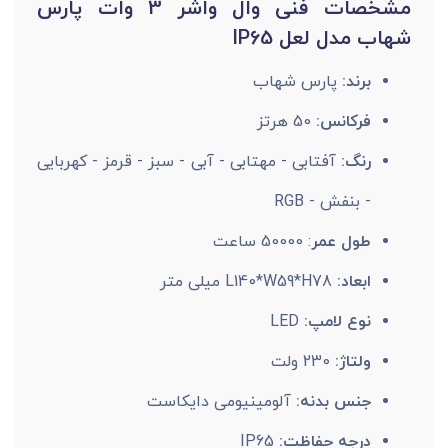
مشخصات فنی وال واشر 3 وات پارس
شهاب مدل لعل IP65
برند:
پارس شهاب
فرکانس:
50 هرتز
رنگ:
آفتابی - مهتابی - آبی - سبز - قرمز - کهربایی
- بنفش - RGB
طول عمر
: 50000 ساعت
ابعاد:
L140*W59*H78 میلی متر
نوع لامپ:
LED
ولتاژ:
230 ولت
جنس بدنه:
آلومینیومی دایکاست
درجه حفاظت:
IP65