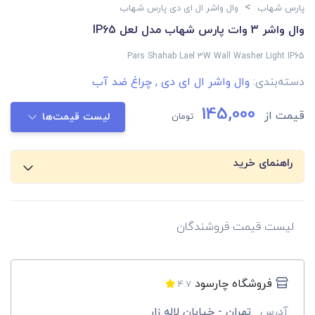
>
پارس شهاب
وال واشر ال ای دی پارس شهاب
وال واشر 3 وات پارس شهاب مدل لعل IP65
Pars Shahab Lael 3W Wall Washer Light IP65
دسته‌بندی:
وال واشر ال ای دی
,
چراغ ضد آب
145,000
قیمت از
تومان
لیست قیمت‌ها
راهنمای خرید
لیست قیمت فروشندگان
فروشگاه چارسود
4.7
آدرس
تهران - خیابان لاله زار