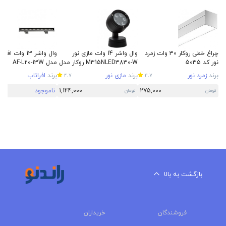
چراغ خطی روکار 30 وات زمرد
وال واشر 14 وات مازی نور
نور کد 5035
M315NLED3830-W روکار مدل
مدل AF-L20-13W
آرتیلوکس IP65
برند
زمرد نور
برند
مازی نور
برند
افراتاب
4.7
4.7
275,000
1,144,000
ناموجود
تومان
تومان
بازگشت به بالا
فروشندگان
خریداران