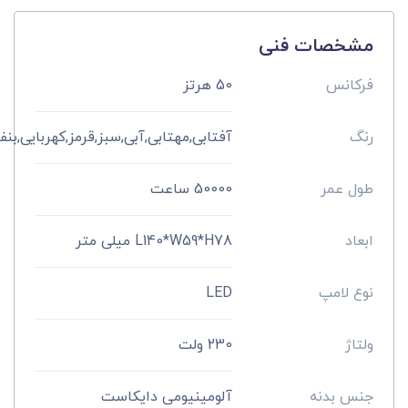
مشخصات فنی
فرکانس
50 هرتز
رنگ
آفتابی,مهتابی,آبی,سبز,قرمز,کهربایی,بنفش,
طول عمر
50000 ساعت
ابعاد
L140*W59*H78 میلی متر
نوع لامپ
LED
ولتاژ
230 ولت
جنس بدنه
آلومینیومی دایکاست