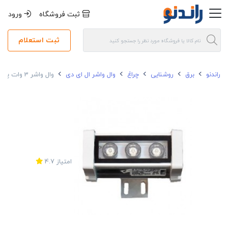
ثبت فروشگاه
ورود
ثبت استعلام
راندنو
برق
روشنایی
چراغ
وال واشر ال ای دی
وال واشر 3 وات پارس شهاب مدل لعل IP65
امتیاز
4.7